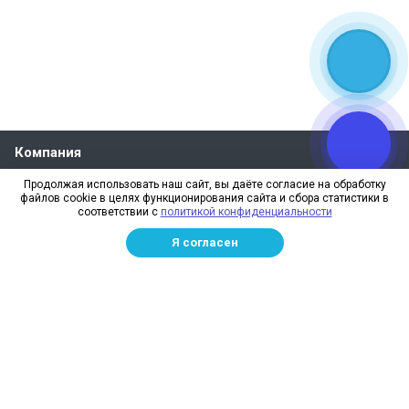
Компания
О компании
Продолжая использовать наш сайт, вы даёте согласие на обработку
файлов cookie в целях функционирования сайта и сбора статистики в
Реквизиты
соответствии с
политикой конфиденциальности
Лицензии
Я согласен
Отзывы
Бренды
Наше производство
Информация для дилеров
Сотрудники
Изготовление и монтаж