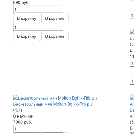
890
руб.
В корзину
В корзине
В корзину
В корзине
Б
(5
В
1
Баскетбольный мяч Molten Bgl7x-Rfb р.7
(4.7)
Ба
В наличии
А
7900
руб.
(5
В
7