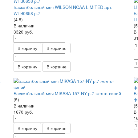
Баскетбольный мяч WILSON NCAA LIMITED арт.
WTB0658 р.7
Б
(4.8)
L
В наличии
(5
3320
руб.
В
3
В корзину
В корзине
В корзину
В корзине
Баскетбольный мяч MIKASA 157-NY р.7 желто-синий
Б
(5)
ф
В наличии
(5
1670
руб.
В
1
В корзину
В корзине