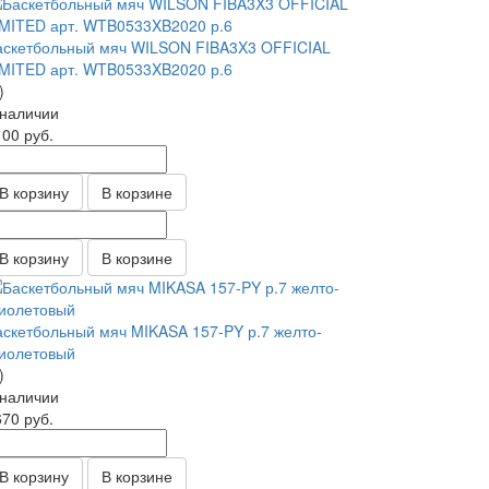
аскетбольный мяч WILSON FIBA3X3 OFFICIAL
IMITED арт. WTB0533XB2020 р.6
)
 наличии
100
руб.
В корзину
В корзине
В корзину
В корзине
аскетбольный мяч MIKASA 157-PY р.7 желто-
иолетовый
)
 наличии
670
руб.
В корзину
В корзине