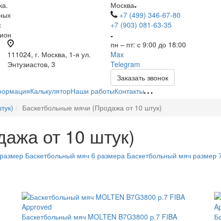
ка.
Москва
ных
+7 (499) 346-67-80
с
+7 (903) 081-63-35
гион
пн – пт: с 9:00 до 18:00
111024, г. Москва, 1-я ул.
Max
Энтузиастов, 3
Telegram
Заказать звонок
ормация
Калькулятор
Наши работы
Контакты
тук)
Баскетбольные мячи (Продажа от 10 штук)
ажа от 10 штук)
 размер
Баскетбольный мяч 6 размера
Баскетбольный мяч размер 
Баскетбольный мяч MOLTEN B7G3800 р.7 FIBA
Б