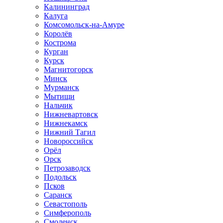
Калининград
Калуга
Комсомольск-на-Амуре
Королёв
Кострома
Курган
Курск
Магнитогорск
Минск
Мурманск
Мытищи
Нальчик
Нижневартовск
Нижнекамск
Нижний Тагил
Новороссийск
Орёл
Орск
Петрозаводск
Подольск
Псков
Саранск
Севастополь
Симферополь
Смоленск