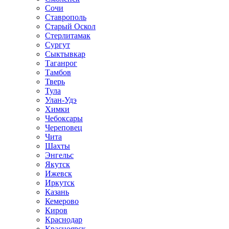
Сочи
Ставрополь
Старый Оскол
Стерлитамак
Сургут
Сыктывкар
Таганрог
Тамбов
Тверь
Тула
Улан-Удэ
Химки
Чебоксары
Череповец
Чита
Шахты
Энгельс
Якутск
Ижевск
Иркутск
Казань
Кемерово
Киров
Краснодар
Красноярск