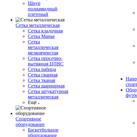
Шнур
полиамидный
плетеный
Сетка металлическая
Сетка кладочная
Сетка Манье
Сетка
металлическая
мелкоячеистая
Сетка просечно-
вытяжная ЦПВС
Сетка рабица
Сетка сварная
Нане
Сетка тканая
спор
Сетка шарнирная
Обор
Сетка штукатурная
футб
металлическая
Ещё
Спортивное
оборудование
Баскетбольное
оборудование