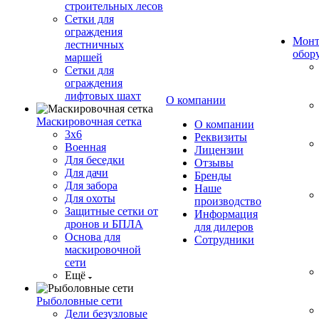
строительных лесов
Сетки для
ограждения
Монт
лестничных
обор
маршей
Сетки для
ограждения
лифтовых шахт
О компании
Маскировочная сетка
О компании
3х6
Реквизиты
Военная
Лицензии
Для беседки
Отзывы
Для дачи
Бренды
Для забора
Наше
Для охоты
производство
Защитные сетки от
Информация
дронов и БПЛА
для дилеров
Основа для
Сотрудники
маскировочной
сети
Ещё
Рыболовные сети
Дели безузловые