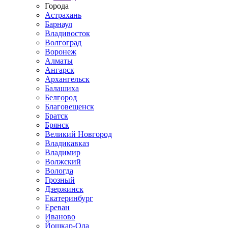
Города
Астрахань
Барнаул
Владивосток
Волгоград
Воронеж
Алматы
Ангарск
Архангельск
Балашиха
Белгород
Благовещенск
Братск
Брянск
Великий Новгород
Владикавказ
Владимир
Волжский
Вологда
Грозный
Дзержинск
Екатеринбург
Ереван
Иваново
Йошкар-Ола