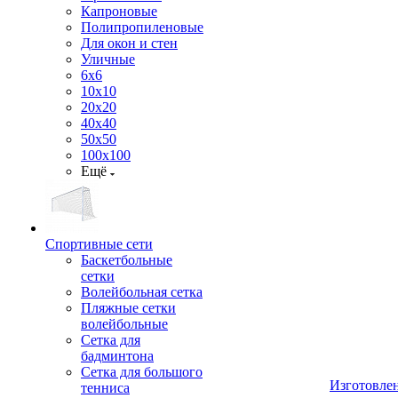
Капроновые
Полипропиленовые
Для окон и стен
Уличные
6х6
10х10
20х20
40х40
50х50
100х100
Ещё
Спортивные сети
Баскетбольные
сетки
Волейбольная сетка
Пляжные сетки
волейбольные
Сетка для
бадминтона
Сетка для большого
Изготовле
тенниса