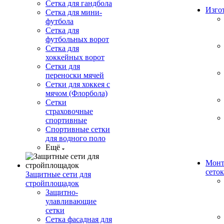
Сетка для гандбола
Изго
Сетка для мини-
футбола
Сетка для
футбольных ворот
Сетка для
хоккейных ворот
Сетки для
переноски мячей
Сетки для хоккея с
мячом (Флорбола)
Сетки
страховочные
спортивные
Спортивные сетки
для водного поло
Ещё
Монт
сеток
Защитные сети для
стройплощадок
Защитно-
улавливающие
сетки
Сетка фасадная для