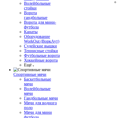
Волейбольные
стойки
Ворота
гандбольные
Ворота для мини-
футбола
Канаты
Оборудование
WorkOut (ВоркАут)
Судейские вышки
Теннисные стойки
Футбольные ворота
Хоккейные ворота
Ещё
Спортивные мячи
Баскетбольные
мячи
Волейбольные
мячи
Гандбольные мячи
Мячи для водного
поло
Мячи для мини
футбола