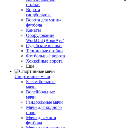
стойки
Ворота
гандбольные
Ворота для мини-
футбола
Канаты
Оборудование
WorkOut (ВоркАут)
Судейские вышки
Теннисные стойки
Футбольные ворота
Хоккейные ворота
Ещё
Спортивные мячи
Баскетбольные
мячи
Волейбольные
мячи
Гандбольные мячи
Мячи для водного
поло
Мячи для мини
футбола
Мячи для пляжного