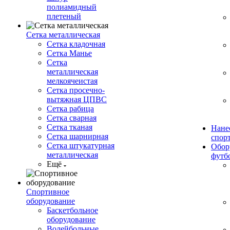
полиамидный
плетеный
Сетка металлическая
Сетка кладочная
Сетка Манье
Сетка
металлическая
мелкоячеистая
Сетка просечно-
вытяжная ЦПВС
Сетка рабица
Сетка сварная
Сетка тканая
Нане
Сетка шарнирная
спор
Сетка штукатурная
Обор
металлическая
футб
Ещё
Спортивное
оборудование
Баскетбольное
оборудование
Волейбольные