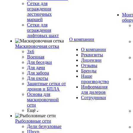
Сетки для
ограждения
лестничных
Монт
маршей
обор
Сетки для
ограждения
лифтовых шахт
О компании
Маскировочная сетка
О компании
3х6
Реквизиты
Военная
Лицензии
Для беседки
Отзывы
Для дачи
Бренды
Для забора
Наше
Для охоты
производство
Защитные сетки от
Информация
дронов и БПЛА
для дилеров
Основа для
Сотрудники
маскировочной
сети
Ещё
Рыболовные сети
Дели безузловые
Шнур