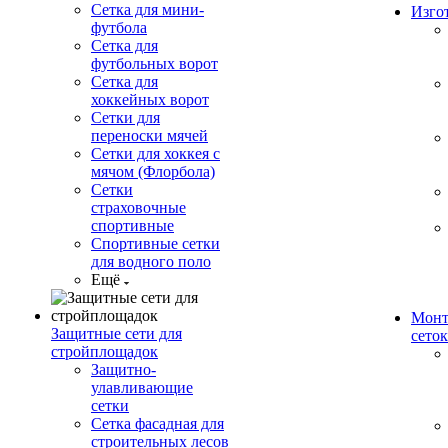
Сетка для мини-
Изго
футбола
Сетка для
футбольных ворот
Сетка для
хоккейных ворот
Сетки для
переноски мячей
Сетки для хоккея с
мячом (Флорбола)
Сетки
страховочные
спортивные
Спортивные сетки
для водного поло
Ещё
Монт
Защитные сети для
сеток
стройплощадок
Защитно-
улавливающие
сетки
Сетка фасадная для
строительных лесов