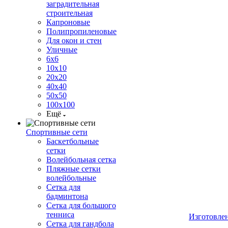
заградительная
строительная
Капроновые
Полипропиленовые
Для окон и стен
Уличные
6х6
10х10
20х20
40х40
50х50
100х100
Ещё
Спортивные сети
Баскетбольные
сетки
Волейбольная сетка
Пляжные сетки
волейбольные
Сетка для
бадминтона
Сетка для большого
тенниса
Изготовле
Сетка для гандбола