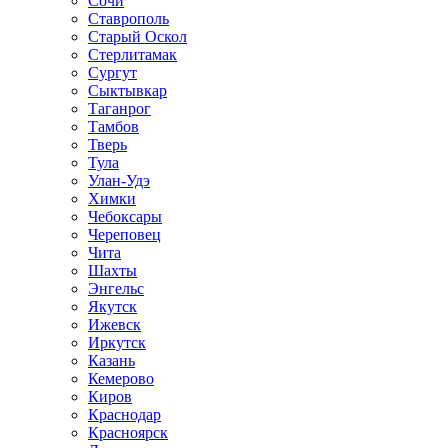
Сочи
Ставрополь
Старый Оскол
Стерлитамак
Сургут
Сыктывкар
Таганрог
Тамбов
Тверь
Тула
Улан-Удэ
Химки
Чебоксары
Череповец
Чита
Шахты
Энгельс
Якутск
Ижевск
Иркутск
Казань
Кемерово
Киров
Краснодар
Красноярск