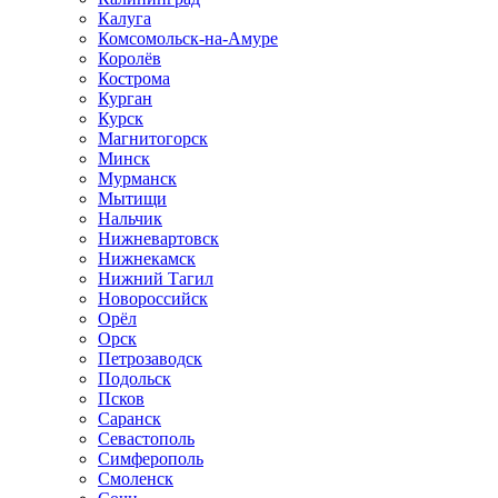
Калуга
Комсомольск-на-Амуре
Королёв
Кострома
Курган
Курск
Магнитогорск
Минск
Мурманск
Мытищи
Нальчик
Нижневартовск
Нижнекамск
Нижний Тагил
Новороссийск
Орёл
Орск
Петрозаводск
Подольск
Псков
Саранск
Севастополь
Симферополь
Смоленск