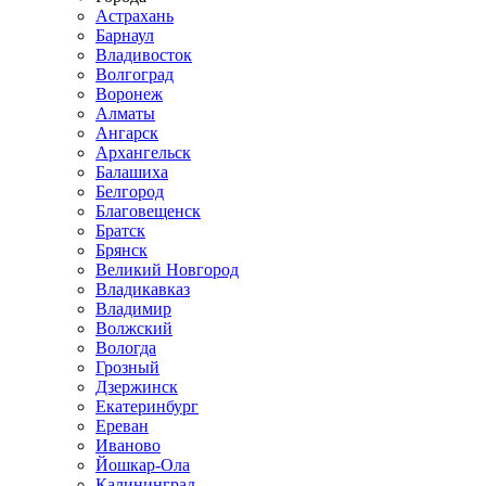
Астрахань
Барнаул
Владивосток
Волгоград
Воронеж
Алматы
Ангарск
Архангельск
Балашиха
Белгород
Благовещенск
Братск
Брянск
Великий Новгород
Владикавказ
Владимир
Волжский
Вологда
Грозный
Дзержинск
Екатеринбург
Ереван
Иваново
Йошкар-Ола
Калининград