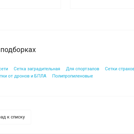
 подборках
сети
Сетка заградительная
Для спортзалов
Сетки страхо
тки от дронов и БПЛА
Полипропиленовые
ад к списку