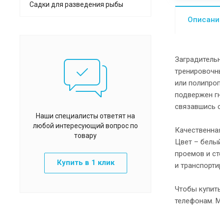
Садки для разведения рыбы
Описани
Заградительн
тренировочн
или полипроп
подвержен гн
связавшись 
Наши специалисты ответят на
любой интересующий вопрос по
Качественная
товару
Цвет – белы
проемов и ст
Купить в 1 клик
и транспорти
Чтобы купит
телефонам. 