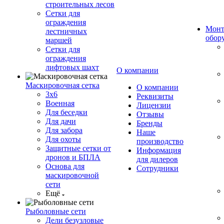
строительных лесов
Сетки для
ограждения
Монт
лестничных
обор
маршей
Сетки для
ограждения
лифтовых шахт
О компании
Маскировочная сетка
О компании
3х6
Реквизиты
Военная
Лицензии
Для беседки
Отзывы
Для дачи
Бренды
Для забора
Наше
Для охоты
производство
Защитные сетки от
Информация
дронов и БПЛА
для дилеров
Основа для
Сотрудники
маскировочной
сети
Ещё
Рыболовные сети
Дели безузловые