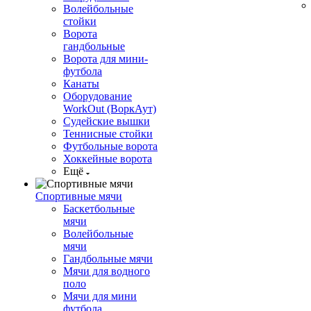
Волейбольные
стойки
Ворота
гандбольные
Ворота для мини-
футбола
Канаты
Оборудование
WorkOut (ВоркАут)
Судейские вышки
Теннисные стойки
Футбольные ворота
Хоккейные ворота
Ещё
Спортивные мячи
Баскетбольные
мячи
Волейбольные
мячи
Гандбольные мячи
Мячи для водного
поло
Мячи для мини
футбола