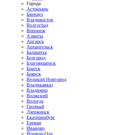
Города
Астрахань
Барнаул
Владивосток
Волгоград
Воронеж
Алматы
Ангарск
Архангельск
Балашиха
Белгород
Благовещенск
Братск
Брянск
Великий Новгород
Владикавказ
Владимир
Волжский
Вологда
Грозный
Дзержинск
Екатеринбург
Ереван
Иваново
Йошкар-Ола