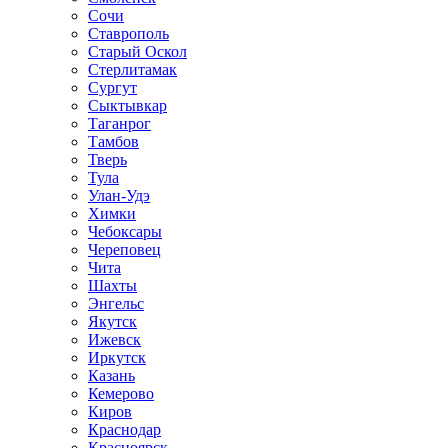
Сочи
Ставрополь
Старый Оскол
Стерлитамак
Сургут
Сыктывкар
Таганрог
Тамбов
Тверь
Тула
Улан-Удэ
Химки
Чебоксары
Череповец
Чита
Шахты
Энгельс
Якутск
Ижевск
Иркутск
Казань
Кемерово
Киров
Краснодар
Красноярск