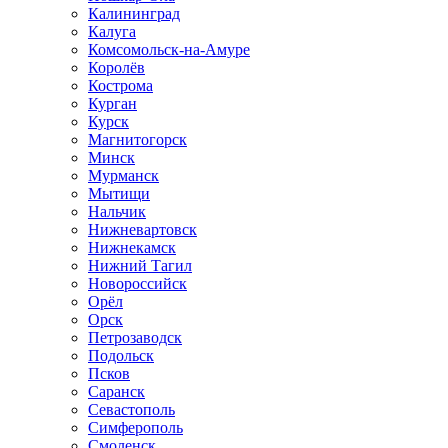
Калининград
Калуга
Комсомольск-на-Амуре
Королёв
Кострома
Курган
Курск
Магнитогорск
Минск
Мурманск
Мытищи
Нальчик
Нижневартовск
Нижнекамск
Нижний Тагил
Новороссийск
Орёл
Орск
Петрозаводск
Подольск
Псков
Саранск
Севастополь
Симферополь
Смоленск