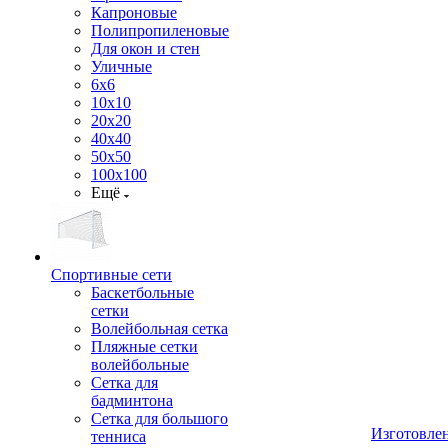
Капроновые
Полипропиленовые
Для окон и стен
Уличные
6х6
10х10
20х20
40х40
50х50
100х100
Ещё
Спортивные сети
Баскетбольные
сетки
Волейбольная сетка
Пляжные сетки
волейбольные
Сетка для
бадминтона
Сетка для большого
Изготовле
тенниса