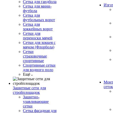
Сетка для гандбола
Изго
Сетка для мини-
футбола
Сетка для
футбольных ворот
Сетка для
хоккейных ворот
Сетки для
переноски мячей
Сетки для хоккея с
мячом (Флорбола)
Сетки
страховочные
спортивные
Спортивные сетки
для водного поло
Ещё
Монт
сеток
Защитные сети для
стройплощадок
Защитно-
улавливающие
сетки
Сетка фасадная для