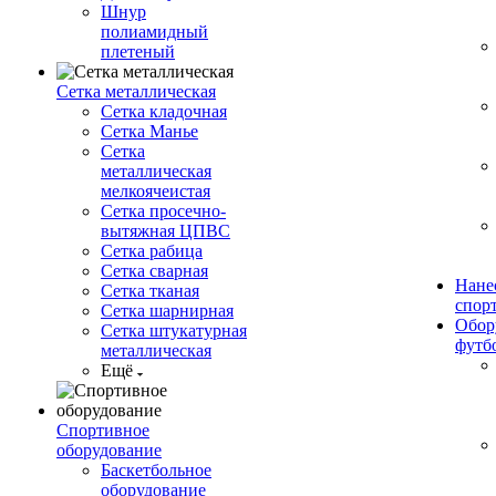
Шнур
полиамидный
плетеный
Сетка металлическая
Сетка кладочная
Сетка Манье
Сетка
металлическая
мелкоячеистая
Сетка просечно-
вытяжная ЦПВС
Сетка рабица
Сетка сварная
Нане
Сетка тканая
спор
Сетка шарнирная
Обор
Сетка штукатурная
футб
металлическая
Ещё
Спортивное
оборудование
Баскетбольное
оборудование