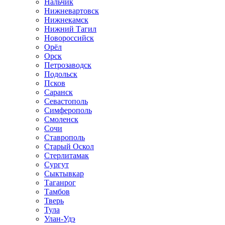
Нальчик
Нижневартовск
Нижнекамск
Нижний Тагил
Новороссийск
Орёл
Орск
Петрозаводск
Подольск
Псков
Саранск
Севастополь
Симферополь
Смоленск
Сочи
Ставрополь
Старый Оскол
Стерлитамак
Сургут
Сыктывкар
Таганрог
Тамбов
Тверь
Тула
Улан-Удэ