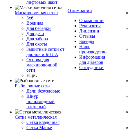
лифтовых шахт
О компании
Маскировочная сетка
3х6
О компании
Военная
Реквизиты
Для беседки
Лицензии
Для дачи
Отзывы
Для забора
Бренды
Для охоты
Наше
Защитные сетки от
производство
дронов и БПЛА
Информация
Основа для
для дилеров
маскировочной
Сотрудники
сети
Ещё
Рыболовные сети
Дели безузловые
Шнур
полиамидный
плетеный
Сетка металлическая
Сетка кладочная
Сетка Манье