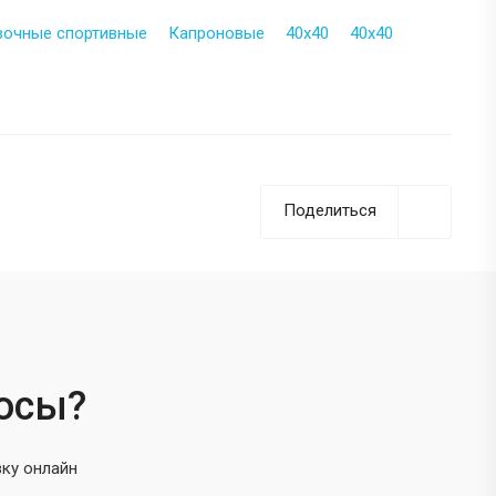
вочные спортивные
Капроновые
40х40
40х40
Поделиться
росы?
вку онлайн