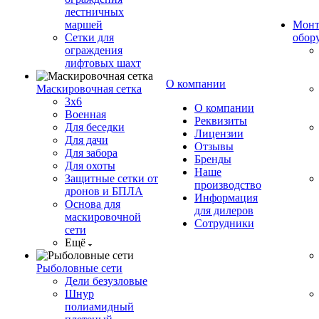
лестничных
маршей
Монт
Сетки для
обор
ограждения
лифтовых шахт
О компании
Маскировочная сетка
3х6
О компании
Военная
Реквизиты
Для беседки
Лицензии
Для дачи
Отзывы
Для забора
Бренды
Для охоты
Наше
Защитные сетки от
производство
дронов и БПЛА
Информация
Основа для
для дилеров
маскировочной
Сотрудники
сети
Ещё
Рыболовные сети
Дели безузловые
Шнур
полиамидный