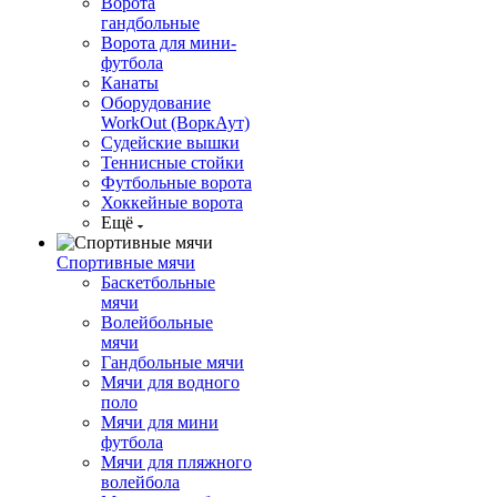
Ворота
гандбольные
Ворота для мини-
футбола
Канаты
Оборудование
WorkOut (ВоркАут)
Судейские вышки
Теннисные стойки
Футбольные ворота
Хоккейные ворота
Ещё
Спортивные мячи
Баскетбольные
мячи
Волейбольные
мячи
Гандбольные мячи
Мячи для водного
поло
Мячи для мини
футбола
Мячи для пляжного
волейбола