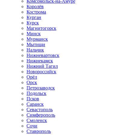
Комсомольск-на-Амуре
Королёв
Кострома
Курган
Курск
Магнитогорск
Минск
Мурманск
Мытищи
Нальчик
Нижневартовск
Нижнекамск
Нижний Тагил
Новороссийск
Орёл
Орск
Петрозаводск
Подольск
Псков
Саранск
Севастополь
Симферополь
Смоленск
Сочи
Ставрополь