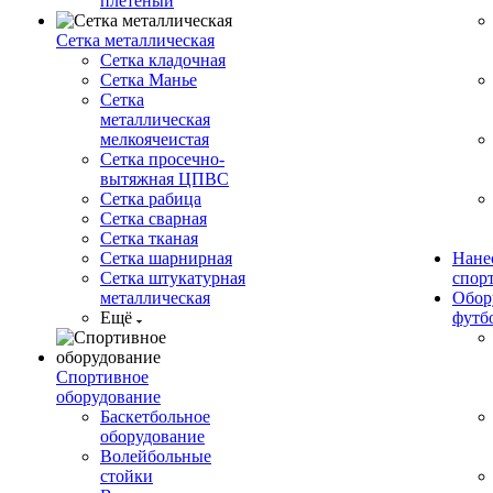
плетеный
Сетка металлическая
Сетка кладочная
Сетка Манье
Сетка
металлическая
мелкоячеистая
Сетка просечно-
вытяжная ЦПВС
Сетка рабица
Сетка сварная
Сетка тканая
Сетка шарнирная
Нане
Сетка штукатурная
спор
металлическая
Обор
Ещё
футб
Спортивное
оборудование
Баскетбольное
оборудование
Волейбольные
стойки