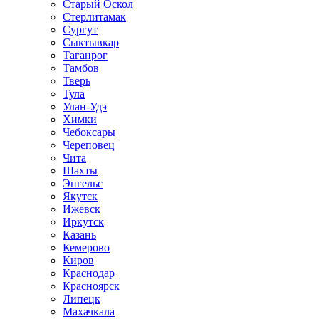
Старый Оскол
Стерлитамак
Сургут
Сыктывкар
Таганрог
Тамбов
Тверь
Тула
Улан-Удэ
Химки
Чебоксары
Череповец
Чита
Шахты
Энгельс
Якутск
Ижевск
Иркутск
Казань
Кемерово
Киров
Краснодар
Красноярск
Липецк
Махачкала