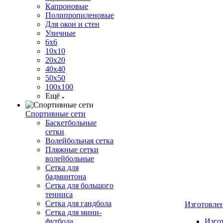
Капроновые
Полипропиленовые
Для окон и стен
Уличные
6х6
10х10
20х20
40х40
50х50
100х100
Ещё
Спортивные сети
Баскетбольные
сетки
Волейбольная сетка
Пляжные сетки
волейбольные
Сетка для
бадминтона
Сетка для большого
тенниса
Сетка для гандбола
Изготовле
Сетка для мини-
футбола
Изго