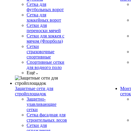
Сетка для
футбольных ворот
Сетка для
хоккейных ворот
Сетки для
переноски мячей
Сетки для хоккея с
мячом (Флорбола)
Сетки
страховочные
спортивные
Спортивные сетки
для водного поло
Ещё
Защитные сети для
Монт
стройплощадок
сеток
Защитно-
улавливающие
сетки
Сетка фасадная для
строительных лесов
Сетки для
ограждения