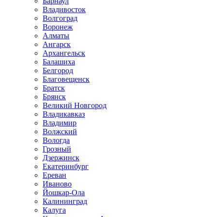
Барнаул
Владивосток
Волгоград
Воронеж
Алматы
Ангарск
Архангельск
Балашиха
Белгород
Благовещенск
Братск
Брянск
Великий Новгород
Владикавказ
Владимир
Волжский
Вологда
Грозный
Дзержинск
Екатеринбург
Ереван
Иваново
Йошкар-Ола
Калининград
Калуга