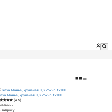
етка Манье, крученая 0,6 25х25 1х100
(4.5)
 наличии
 зап
р
осу