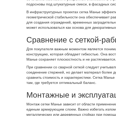
подосновы под штукатурные смеси, в фасадных сис
В инфраструктурных проектах сетка Манье эффект
геометрической стабильности она обеспечивает ра
для создания ограждений, временных заградительны
может использоваться как основа для декоративных
Сравнение с сеткой-раб
Для покупателя важным моментом является понима
конструкцию, которая обладает гибкостью. Она вос
Манье сохраняет плоскостность и не растягивается
При сравнении со сварной сеткой следует учитыват
соединение стержней, но делает материал более д
сравнить стоимость и характеристики. Сетка Мань
там, где требуется оптимальный баланс.
Монтажные и эксплуата
Монтаж сетки Манье зависит от области применения
единым армирующим слоем. Важно избегать изломов
металлических или деревянных стойках при помощи