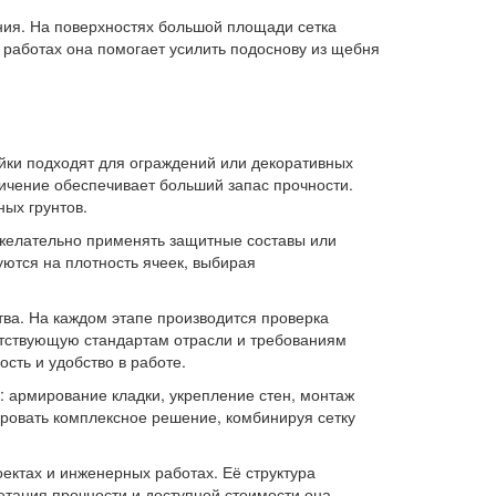
ния. На поверхностях большой площади сетка
работах она помогает усилить подоснову из щебня
йки подходят для ограждений или декоративных
личение обеспечивает больший запас прочности.
ых грунтов.
и желательно применять защитные составы или
ются на плотность ячеек, выбирая
тва. На каждом этапе производится проверка
ветствующую стандартам отрасли и требованиям
сть и удобство в работе.
: армирование кладки, укрепление стен, монтаж
ровать комплексное решение, комбинируя сетку
ектах и инженерных работах. Её структура
етания прочности и доступной стоимости она