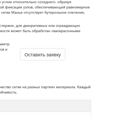
 углом относительно соседнего, образуя
ской фиксации узлов, обеспечивающей равномерное
 сетки Манье отсутствует бутерольное плетение,
 стержни, для декоративных или ограждающих
имости может быть обработан лакокрасочными
аметр
ов и
Оставить заявку
ество сетки на разных партиях материала. Каждый
ойчивость.