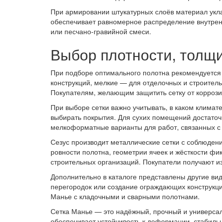
При армировании штукатурных слоёв материал укла
обеспечивает равномерное распределение внутрен
или песчано-гравийной смеси.
Выбор плотности, толщи
При подборе оптимального полотна рекомендуется 
конструкций, мелкие — для отделочных и строитель
Покупателям, желающим защитить сетку от коррози
При выборе сетки важно учитывать, в каком клима
выбирать покрытия. Для сухих помещений достаточ
мелкоформатные варианты для работ, связанных с
Сезус производит металлические сетки с соблюден
ровности полотна, геометрии ячеек и жёсткости фи
строительных организаций. Покупатели получают из
Дополнительно в каталоге представлены другие вид
перегородок или создание ограждающих конструкц
Манье с кладочными и сварными полотнами.
Сетка Манье — это надёжный, прочный и универсаль
обеспечивает устойчивость к деформации, стабиль