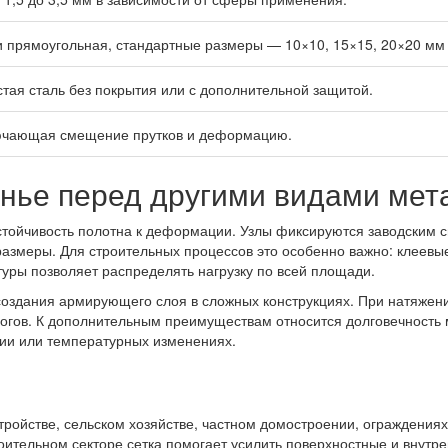
и прямоугольная, стандартные размеры — 10×10, 15×15, 20×20 мм 
тая сталь без покрытия или с дополнительной защитой.
ючающая смещение прутков и деформацию.
нье перед другими видами мета
тойчивость полотна к деформации. Узлы фиксируются заводским 
размеры. Для строительных процессов это особенно важно: клеевы
туры позволяет распределять нагрузку по всей площади.
здания армирующего слоя в сложных конструкциях. При натяжении 
логов. К дополнительным преимуществам относится долговечность 
вии или температурных изменениях.
стройстве, сельском хозяйстве, частном домостроении, ограждени
оительном секторе сетка помогает усилить поверхностные и внутр