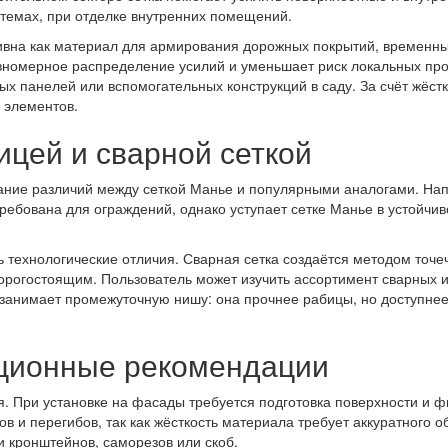
темах, при отделке внутренних помещений.
ивна как материал для армирования дорожных покрытий, временны
вномерное распределение усилий и уменьшает риск локальных прос
х панелей или вспомогательных конструкций в саду. За счёт жёст
 элементов.
ицей и сварной сеткой
ние различий между сеткой Манье и популярными аналогами. Нап
требована для ограждений, однако уступает сетке Манье в устойчив
.
ь технологические отличия. Сварная сетка создаётся методом точе
орогостоящим. Пользователь может изучить ассортимент сварных 
е занимает промежуточную нишу: она прочнее рабицы, но доступне
ционные рекомендации
. При установке на фасады требуется подготовка поверхности и ф
 и перегибов, так как жёсткость материала требует аккуратного 
 кронштейнов, саморезов или скоб.