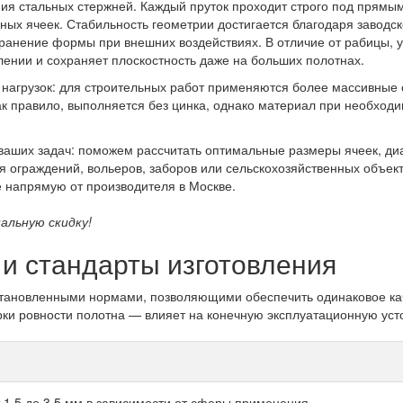
ния стальных стержней. Каждый пруток проходит строго под прямым
ных ячеек. Стабильность геометрии достигается благодаря завод
хранение формы при внешних воздействиях. В отличие от рабицы, у
ении и сохраняет плоскостность даже на больших полотнах.
 нагрузок: для строительных работ применяются более массивные
ак правило, выполняется без цинка, однако материал при необход
м ваших задач: поможем рассчитать оптимальные размеры ячеек, ди
я ограждений, вольеров, заборов или сельскохозяйственных объект
 напрямую от производителя в Москве.
альную скидку!
и стандарты изготовления
становленными нормами, позволяющими обеспечить одинаковое кач
рки ровности полотна — влияет на конечную эксплуатационную уст
 1,5 до 3,5 мм в зависимости от сферы применения.