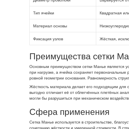
Тип ячейки
Квадратная ил
Материал основы
Низкоуглеродис
Фиксация узлов
Жёсткая, искл
Преимущества сетки Ма
Основным преимуществом сетки Манье является ус
при нагрузке, а ячейка сохраняет первоначальные 
ровной геометрии основания. Равномерность струк
Жёсткость материала делает его подходящим для со
выгодно отличает её от облегчённых плетёных ана
могли бы разрушиться при механическом воздейст
Сфера применения
Сетка Манье используется в строительстве, благоу
сочетанию жёсткости и умеренной стоимости. В стр