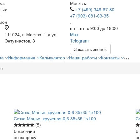
ка.
Москва
ных
+7 (499) 346-67-80
с
+7 (903) 081-63-35
гион
пн – пт: с 9:00 до 18:00
111024, г. Москва, 1-я ул.
Max
Энтузиастов, 3
Telegram
Заказать звонок
ата
Информация
Калькулятор
Наши работы
Контакты
ье
Сетка Манье, крученая 0,6 35х35 1х100
С
(5)
В наличии
В
по зап
р
осу
по