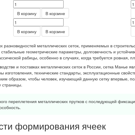
В корзину
В корзине
В корзину
В корзине
х разновидностей металлических сеток, применяемых в строительс
, стабильные геометрические параметры, долговечность и устойчив
сической рабицы, особенно в случаях, когда требуется ровная, пл
дстве и поставках металлических сеток в России, сетка Манье явл
 изготовления, технические стандарты, эксплуатационные свойств
ким образом, чтобы человек, изучающий данную сетку впервые, п
у страницы.
ого переплетения металлических прутков с последующей фиксацие
особность.
ости формирования ячеек