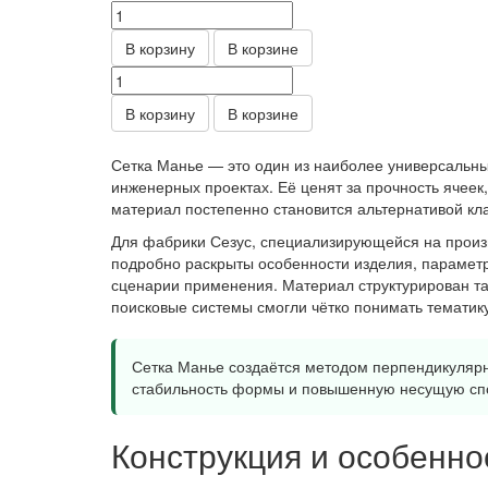
В корзину
В корзине
В корзину
В корзине
Сетка Манье — это один из наиболее универсальны
инженерных проектах. Её ценят за прочность ячеек
материал постепенно становится альтернативой клас
Для фабрики Сезус, специализирующейся на произво
подробно раскрыты особенности изделия, параметры
сценарии применения. Материал структурирован та
поисковые системы смогли чётко понимать тематик
Сетка Манье создаётся методом перпендикулярн
стабильность формы и повышенную несущую сп
Конструкция и особенн