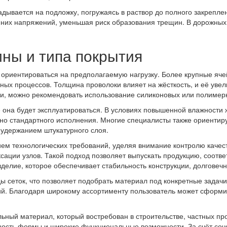
дывается на подложку, погружаясь в раствор до полного закрепле
них напряжений, уменьшая риск образования трещин. В дорожных 
ны и типа покрытия
ориентироваться на предполагаемую нагрузку. Более крупные яче
ных процессов. Толщина проволоки влияет на жёсткость, и её уве
и, можно рекомендовать использование силиконовых или полимерн
те она будет эксплуатироваться. В условиях повышенной влажност
но стандартного исполнения. Многие специалисты также ориентиру
 удержанием штукатурного слоя.
ием технологических требований, уделяя внимание контролю качес
ксации узлов. Такой подход позволяет выпускать продукцию, соот
делие, которое обеспечивает стабильность конструкции, долговечно
ы сеток, что позволяет подобрать материал под конкретные задачи
ий. Благодаря широкому ассортименту пользователь может сформи
ный материал, который востребован в строительстве, частных про
ность формы и широкие функциональные возможности. За счёт соч