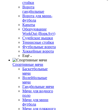
стойки
Ворота
гандбольные
Ворота для мини-
футбола
Канаты
Оборудование
WorkOut (ВоркАут)
Судейские вышки
Теннисные стойки
Футбольные ворота
Хоккейные ворота
Ещё
Спортивные мячи
Баскетбольные
мячи
Волейбольные
мячи
Гандбольные мячи
Мячи для водного
поло
Мячи для мини
футбола
Мячи для пляжного