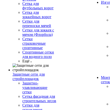
Изго
Сетка для
футбольных ворот
Сетка для
хоккейных ворот
Сетки для
переноски мячей
Сетки для хоккея с
мячом (Флорбола)
Сетки
страховочные
спортивные
Спортивные сетки
для водного поло
Ещё
Защитные сети для
Монт
стройплощадок
сеток
Защитно-
улавливающие
сетки
Сетка фасадная для
строительных лесов
Сетки для
ограждения