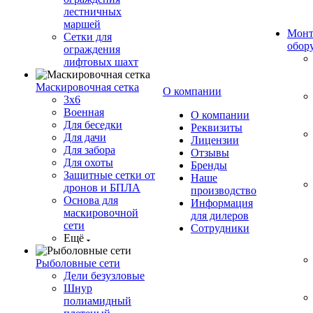
лестничных
маршей
Монт
Сетки для
обор
ограждения
лифтовых шахт
Маскировочная сетка
О компании
3х6
Военная
О компании
Для беседки
Реквизиты
Для дачи
Лицензии
Для забора
Отзывы
Для охоты
Бренды
Защитные сетки от
Наше
дронов и БПЛА
производство
Основа для
Информация
маскировочной
для дилеров
сети
Сотрудники
Ещё
Рыболовные сети
Дели безузловые
Шнур
полиамидный