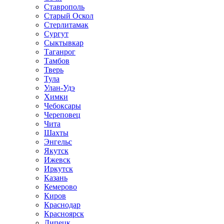
Ставрополь
Старый Оскол
Стерлитамак
Сургут
Сыктывкар
Таганрог
Тамбов
Тверь
Тула
Улан-Удэ
Химки
Чебоксары
Череповец
Чита
Шахты
Энгельс
Якутск
Ижевск
Иркутск
Казань
Кемерово
Киров
Краснодар
Красноярск
Липецк