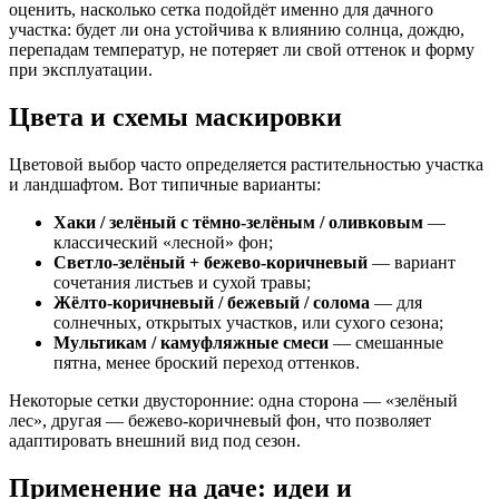
оценить, насколько сетка подойдёт именно для дачного
участка: будет ли она устойчива к влиянию солнца, дождю,
перепадам температур, не потеряет ли свой оттенок и форму
при эксплуатации.
Цвета и схемы маскировки
Цветовой выбор часто определяется растительностью участка
и ландшафтом. Вот типичные варианты:
Хаки / зелёный с тёмно-зелёным / оливковым
—
классический «лесной» фон;
Светло-зелёный + бежево-коричневый
— вариант
сочетания листьев и сухой травы;
Жёлто-коричневый / бежевый / солома
— для
солнечных, открытых участков, или сухого сезона;
Мультикам / камуфляжные смеси
— смешанные
пятна, менее броский переход оттенков.
Некоторые сетки двусторонние: одна сторона — «зелёный
лес», другая — бежево-коричневый фон, что позволяет
адаптировать внешний вид под сезон.
Применение на даче: идеи и