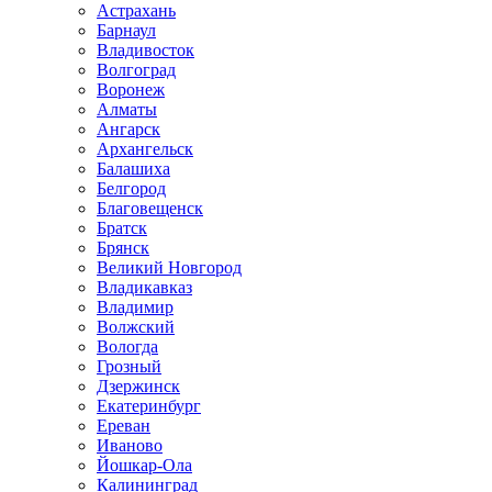
Астрахань
Барнаул
Владивосток
Волгоград
Воронеж
Алматы
Ангарск
Архангельск
Балашиха
Белгород
Благовещенск
Братск
Брянск
Великий Новгород
Владикавказ
Владимир
Волжский
Вологда
Грозный
Дзержинск
Екатеринбург
Ереван
Иваново
Йошкар-Ола
Калининград