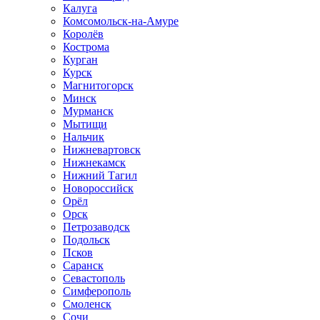
Калуга
Комсомольск-на-Амуре
Королёв
Кострома
Курган
Курск
Магнитогорск
Минск
Мурманск
Мытищи
Нальчик
Нижневартовск
Нижнекамск
Нижний Тагил
Новороссийск
Орёл
Орск
Петрозаводск
Подольск
Псков
Саранск
Севастополь
Симферополь
Смоленск
Сочи