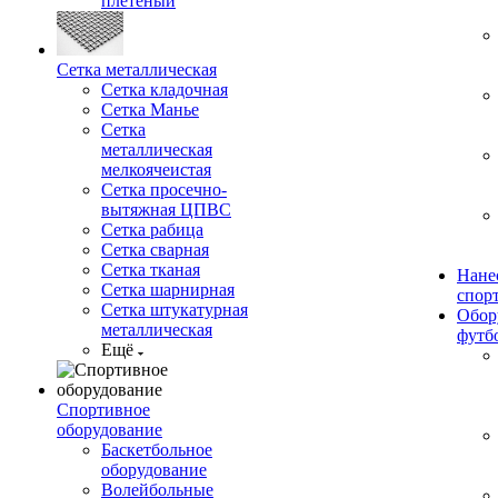
плетеный
Сетка металлическая
Сетка кладочная
Сетка Манье
Сетка
металлическая
мелкоячеистая
Сетка просечно-
вытяжная ЦПВС
Сетка рабица
Сетка сварная
Сетка тканая
Нане
Сетка шарнирная
спор
Сетка штукатурная
Обор
металлическая
футб
Ещё
Спортивное
оборудование
Баскетбольное
оборудование
Волейбольные