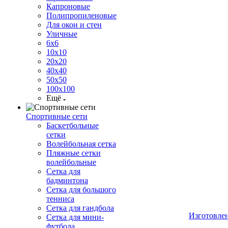
Капроновые
Полипропиленовые
Для окон и стен
Уличные
6х6
10х10
20х20
40х40
50х50
100х100
Ещё
Спортивные сети
Баскетбольные
сетки
Волейбольная сетка
Пляжные сетки
волейбольные
Сетка для
бадминтона
Сетка для большого
тенниса
Сетка для гандбола
Изготовле
Сетка для мини-
футбола