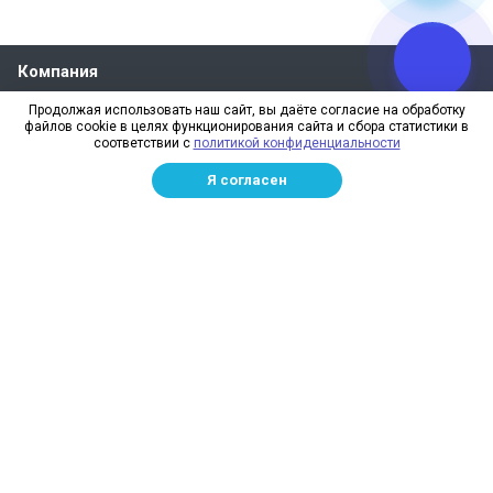
Компания
О компании
Продолжая использовать наш сайт, вы даёте согласие на обработку
файлов cookie в целях функционирования сайта и сбора статистики в
Реквизиты
соответствии с
политикой конфиденциальности
Лицензии
Я согласен
Отзывы
Бренды
Наше производство
Информация для дилеров
Сотрудники
Изготовление и монтаж
Доставка и оплата
Каталог
Сетка заградительная