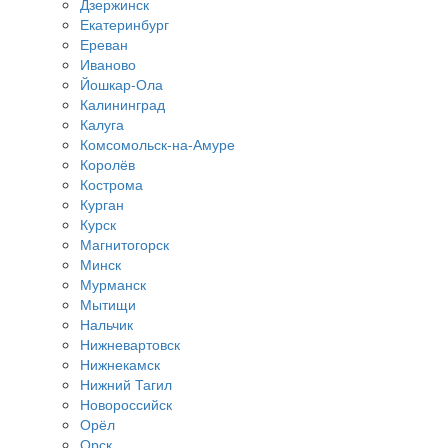
Дзержинск
Екатеринбург
Ереван
Иваново
Йошкар-Ола
Калининград
Калуга
Комсомольск-на-Амуре
Королёв
Кострома
Курган
Курск
Магнитогорск
Минск
Мурманск
Мытищи
Нальчик
Нижневартовск
Нижнекамск
Нижний Тагил
Новороссийск
Орёл
Орск