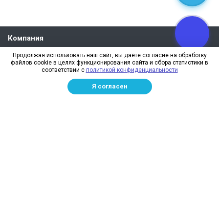
Компания
О компании
Продолжая использовать наш сайт, вы даёте согласие на обработку
файлов cookie в целях функционирования сайта и сбора статистики в
Реквизиты
соответствии с
политикой конфиденциальности
Лицензии
Я согласен
Отзывы
Бренды
Наше производство
Информация для дилеров
Сотрудники
Изготовление и монтаж
Доставка и оплата
Каталог
Сетка заградительная