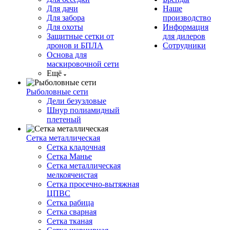
Для дачи
Наше
Для забора
производство
Для охоты
Информация
Защитные сетки от
для дилеров
дронов и БПЛА
Сотрудники
Основа для
маскировочной сети
Ещё
Рыболовные сети
Дели безузловые
Шнур полиамидный
плетеный
Сетка металлическая
Сетка кладочная
Сетка Манье
Сетка металлическая
мелкоячеистая
Сетка просечно-вытяжная
ЦПВС
Сетка рабица
Сетка сварная
Сетка тканая