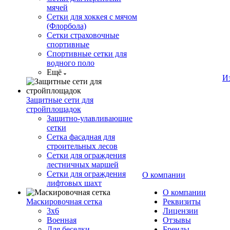
мячей
Сетки для хоккея с мячом
(Флорбола)
Сетки страховочные
спортивные
Спортивные сетки для
водного поло
Ещё
И
Защитные сети для
стройплощадок
Защитно-улавливающие
сетки
Сетка фасадная для
строительных лесов
Сетки для ограждения
лестничных маршей
Сетки для ограждения
О компании
лифтовых шахт
О компании
Маскировочная сетка
Реквизиты
3х6
Лицензии
Военная
Отзывы
Для беседки
Бренды