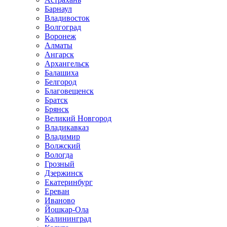
Барнаул
Владивосток
Волгоград
Воронеж
Алматы
Ангарск
Архангельск
Балашиха
Белгород
Благовещенск
Братск
Брянск
Великий Новгород
Владикавказ
Владимир
Волжский
Вологда
Грозный
Дзержинск
Екатеринбург
Ереван
Иваново
Йошкар-Ола
Калининград