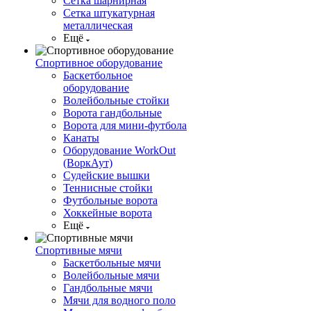
Сетка шарнирная
Сетка штукатурная
металлическая
Ещё
Спортивное оборудование
Баскетбольное
оборудование
Волейбольные стойки
Ворота гандбольные
Ворота для мини-футбола
Канаты
Оборудование WorkOut
(ВоркАут)
Судейские вышки
Теннисные стойки
Футбольные ворота
Хоккейные ворота
Ещё
Спортивные мячи
Баскетбольные мячи
Волейбольные мячи
Гандбольные мячи
Мячи для водного поло