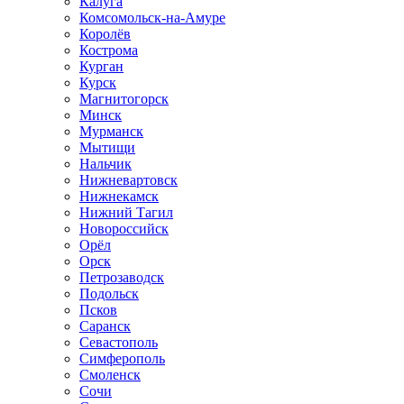
Калуга
Комсомольск-на-Амуре
Королёв
Кострома
Курган
Курск
Магнитогорск
Минск
Мурманск
Мытищи
Нальчик
Нижневартовск
Нижнекамск
Нижний Тагил
Новороссийск
Орёл
Орск
Петрозаводск
Подольск
Псков
Саранск
Севастополь
Симферополь
Смоленск
Сочи