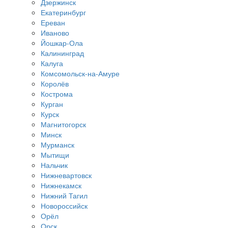
Дзержинск
Екатеринбург
Ереван
Иваново
Йошкар-Ола
Калининград
Калуга
Комсомольск-на-Амуре
Королёв
Кострома
Курган
Курск
Магнитогорск
Минск
Мурманск
Мытищи
Нальчик
Нижневартовск
Нижнекамск
Нижний Тагил
Новороссийск
Орёл
Орск