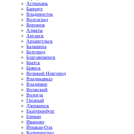
Астрахань
Барнаул
Владивосток
Волгоград
Воронеж
Алматы
Ангарск
Архангельск
Балашиха
Белгород
Благовещенск
Братск
Брянск
Великий Новгород
Владикавказ
Владимир
Волжский
Вологда
Грозный
Дзержинск
Екатеринбург
Ереван
Иваново
Йошкар-Ола
Калининград