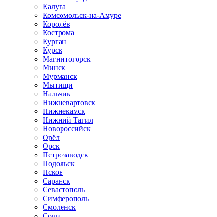
Калуга
Комсомольск-на-Амуре
Королёв
Кострома
Курган
Курск
Магнитогорск
Минск
Мурманск
Мытищи
Нальчик
Нижневартовск
Нижнекамск
Нижний Тагил
Новороссийск
Орёл
Орск
Петрозаводск
Подольск
Псков
Саранск
Севастополь
Симферополь
Смоленск
Сочи