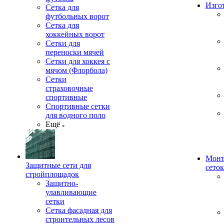
Изго
Сетка для
футбольных ворот
Сетка для
хоккейных ворот
Сетки для
переноски мячей
Сетки для хоккея с
мячом (Флорбола)
Сетки
страховочные
спортивные
Спортивные сетки
для водного поло
Ещё
Монт
Защитные сети для
сеток
стройплощадок
Защитно-
улавливающие
сетки
Сетка фасадная для
строительных лесов