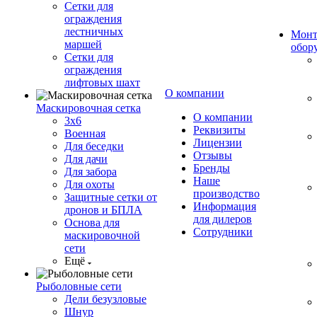
Сетки для
ограждения
лестничных
Монт
маршей
обор
Сетки для
ограждения
лифтовых шахт
О компании
Маскировочная сетка
О компании
3х6
Реквизиты
Военная
Лицензии
Для беседки
Отзывы
Для дачи
Бренды
Для забора
Наше
Для охоты
производство
Защитные сетки от
Информация
дронов и БПЛА
для дилеров
Основа для
Сотрудники
маскировочной
сети
Ещё
Рыболовные сети
Дели безузловые
Шнур