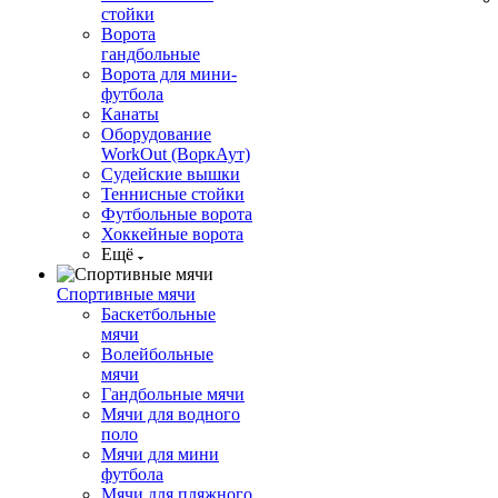
стойки
Ворота
гандбольные
Ворота для мини-
футбола
Канаты
Оборудование
WorkOut (ВоркАут)
Судейские вышки
Теннисные стойки
Футбольные ворота
Хоккейные ворота
Ещё
Спортивные мячи
Баскетбольные
мячи
Волейбольные
мячи
Гандбольные мячи
Мячи для водного
поло
Мячи для мини
футбола
Мячи для пляжного