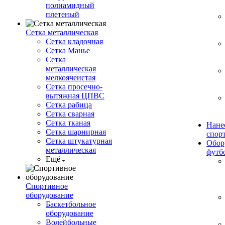
полиамидный
плетеный
Сетка металлическая
Сетка кладочная
Сетка Манье
Сетка
металлическая
мелкоячеистая
Сетка просечно-
вытяжная ЦПВС
Сетка рабица
Сетка сварная
Сетка тканая
Нане
Сетка шарнирная
спор
Сетка штукатурная
Обор
металлическая
футб
Ещё
Спортивное
оборудование
Баскетбольное
оборудование
Волейбольные