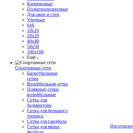
Капроновые
Полипропиленовые
Для окон и стен
Уличные
6х6
10х10
20х20
40х40
50х50
100х100
Ещё
Спортивные сети
Баскетбольные
сетки
Волейбольная сетка
Пляжные сетки
волейбольные
Сетка для
бадминтона
Сетка для большого
тенниса
Сетка для гандбола
Изготовле
Сетка для мини-
футбола