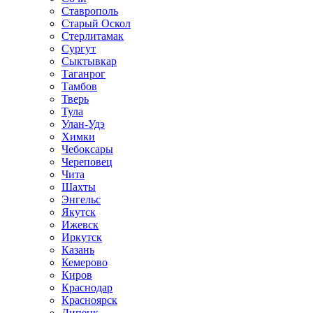
Ставрополь
Старый Оскол
Стерлитамак
Сургут
Сыктывкар
Таганрог
Тамбов
Тверь
Тула
Улан-Удэ
Химки
Чебоксары
Череповец
Чита
Шахты
Энгельс
Якутск
Ижевск
Иркутск
Казань
Кемерово
Киров
Краснодар
Красноярск
Липецк