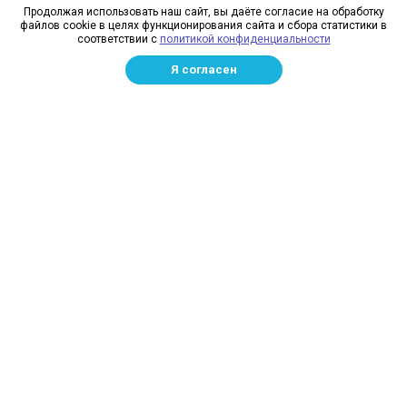
О компании
Продолжая использовать наш сайт, вы даёте согласие на обработку
файлов cookie в целях функционирования сайта и сбора статистики в
Реквизиты
соответствии с
политикой конфиденциальности
Лицензии
Я согласен
Отзывы
Бренды
Наше производство
Информация для дилеров
Сотрудники
Изготовление и монтаж
Доставка и оплата
Каталог
Сетка заградительная
Спортивные сети
Защитные сети для стройплощадок
Маскировочная сетка