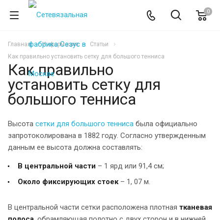
0
Главная
Информация
Статьи
Как правильно установить сетку для большого тенниса
Как правильно
установить сетку для
большого тенниса
Высота
сетки для большого тенниса
была официально
запротоколирована в 1882 году. Согласно утвержденным
данным ее высота должна составлять:
В центральной части
– 1 ярд или 91,4 см;
Около фиксирующих стоек
– 1, 07 м.
В центральной части сетки расположена плотная
тканевая
полоса
, обрамляющая полотно с двух сторон и в нижней