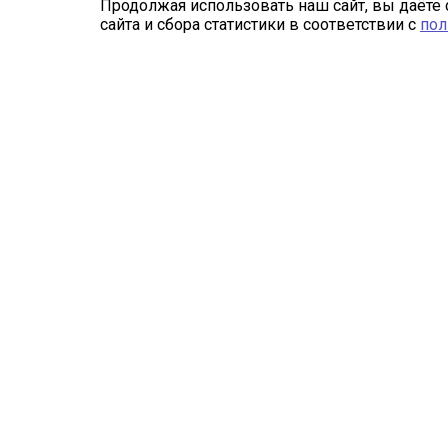
Продолжая использовать наш сайт, вы даёте 
сайта и сбора статистики в соответствии с
пол
Компания
Каталог
О компании
Сетка заградительная
Реквизиты
Спортивные сети
Лицензии
Защитные сети для
стройплощадок
Отзывы
Маскировочная сетка
Бренды
Рыболовные сети
Наше производство
Сетка металлическая
Информация для дилеров
Спортивное оборудование
Сотрудники
Спортивные мячи
Изготовление и монтаж
Садки для разведения
Доставка и оплата
рыбы