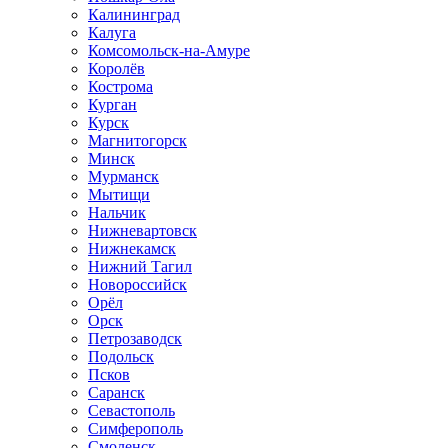
Калининград
Калуга
Комсомольск-на-Амуре
Королёв
Кострома
Курган
Курск
Магнитогорск
Минск
Мурманск
Мытищи
Нальчик
Нижневартовск
Нижнекамск
Нижний Тагил
Новороссийск
Орёл
Орск
Петрозаводск
Подольск
Псков
Саранск
Севастополь
Симферополь
Смоленск