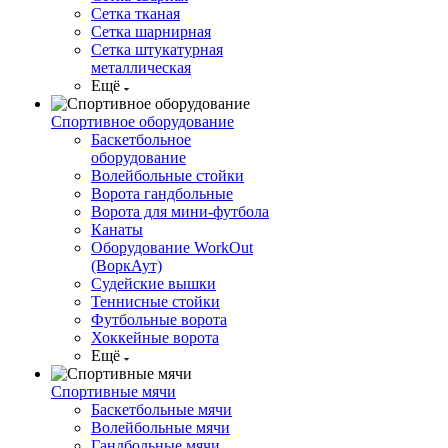
Сетка тканая
Сетка шарнирная
Сетка штукатурная
металлическая
Ещё
Спортивное оборудование
Баскетбольное
оборудование
Волейбольные стойки
Ворота гандбольные
Ворота для мини-футбола
Канаты
Оборудование WorkOut
(ВоркАут)
Судейские вышки
Теннисные стойки
Футбольные ворота
Хоккейные ворота
Ещё
Спортивные мячи
Баскетбольные мячи
Волейбольные мячи
Гандбольные мячи