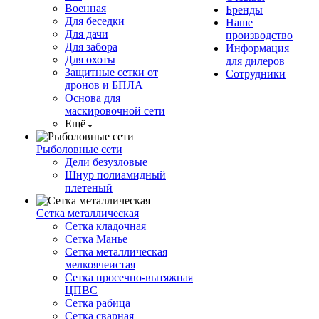
Военная
Бренды
Для беседки
Наше
Для дачи
производство
Для забора
Информация
Для охоты
для дилеров
Защитные сетки от
Сотрудники
дронов и БПЛА
Основа для
маскировочной сети
Ещё
Рыболовные сети
Дели безузловые
Шнур полиамидный
плетеный
Сетка металлическая
Сетка кладочная
Сетка Манье
Сетка металлическая
мелкоячеистая
Сетка просечно-вытяжная
ЦПВС
Сетка рабица
Сетка сварная