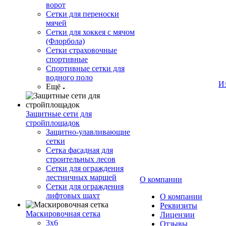
ворот
Сетки для переноски
мячей
Сетки для хоккея с мячом
(Флорбола)
Сетки страховочные
спортивные
Спортивные сетки для
водного поло
И
Ещё
Защитные сети для
стройплощадок
Защитно-улавливающие
сетки
Сетка фасадная для
строительных лесов
Сетки для ограждения
лестничных маршей
О компании
Сетки для ограждения
лифтовых шахт
О компании
Реквизиты
Маскировочная сетка
Лицензии
3х6
Отзывы