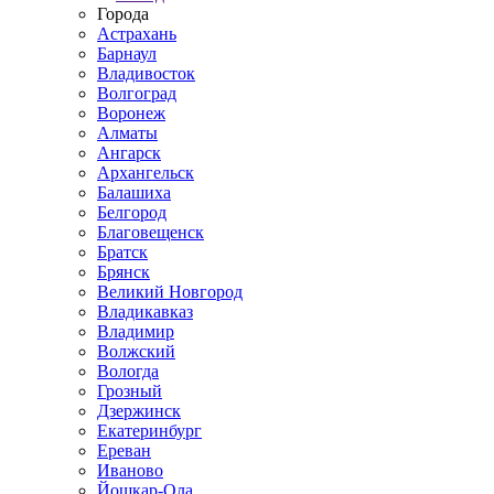
Города
Астрахань
Барнаул
Владивосток
Волгоград
Воронеж
Алматы
Ангарск
Архангельск
Балашиха
Белгород
Благовещенск
Братск
Брянск
Великий Новгород
Владикавказ
Владимир
Волжский
Вологда
Грозный
Дзержинск
Екатеринбург
Ереван
Иваново
Йошкар-Ола