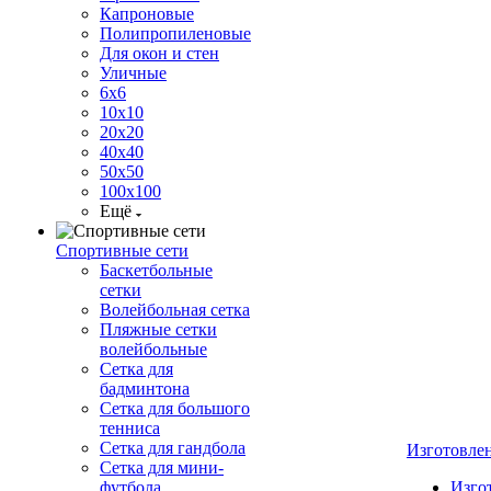
Капроновые
Полипропиленовые
Для окон и стен
Уличные
6х6
10х10
20х20
40х40
50х50
100х100
Ещё
Спортивные сети
Баскетбольные
сетки
Волейбольная сетка
Пляжные сетки
волейбольные
Сетка для
бадминтона
Сетка для большого
тенниса
Сетка для гандбола
Изготовле
Сетка для мини-
футбола
Изго