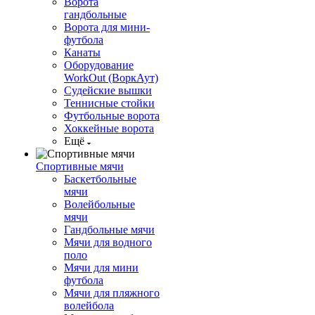
Ворота
гандбольные
Ворота для мини-
футбола
Канаты
Оборудование
WorkOut (ВоркАут)
Судейские вышки
Теннисные стойки
Футбольные ворота
Хоккейные ворота
Ещё
Спортивные мячи
Баскетбольные
мячи
Волейбольные
мячи
Гандбольные мячи
Мячи для водного
поло
Мячи для мини
футбола
Мячи для пляжного
волейбола