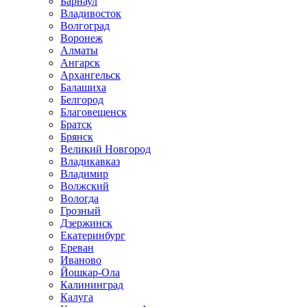
Барнаул
Владивосток
Волгоград
Воронеж
Алматы
Ангарск
Архангельск
Балашиха
Белгород
Благовещенск
Братск
Брянск
Великий Новгород
Владикавказ
Владимир
Волжский
Вологда
Грозный
Дзержинск
Екатеринбург
Ереван
Иваново
Йошкар-Ола
Калининград
Калуга