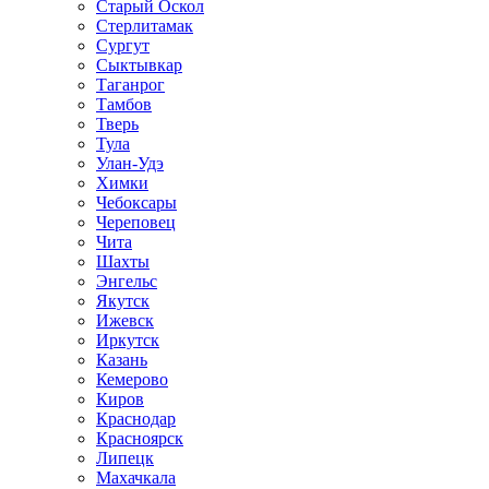
Старый Оскол
Стерлитамак
Сургут
Сыктывкар
Таганрог
Тамбов
Тверь
Тула
Улан-Удэ
Химки
Чебоксары
Череповец
Чита
Шахты
Энгельс
Якутск
Ижевск
Иркутск
Казань
Кемерово
Киров
Краснодар
Красноярск
Липецк
Махачкала