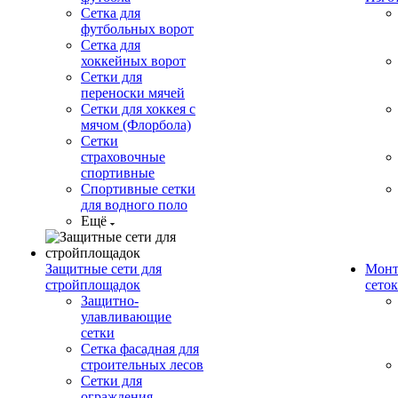
Сетка для
футбольных ворот
Сетка для
хоккейных ворот
Сетки для
переноски мячей
Сетки для хоккея с
мячом (Флорбола)
Сетки
страховочные
спортивные
Спортивные сетки
для водного поло
Ещё
Защитные сети для
Монт
стройплощадок
сеток
Защитно-
улавливающие
сетки
Сетка фасадная для
строительных лесов
Сетки для
ограждения