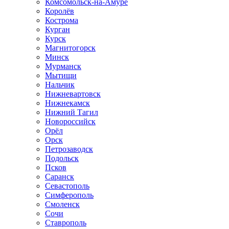
Комсомольск-на-Амуре
Королёв
Кострома
Курган
Курск
Магнитогорск
Минск
Мурманск
Мытищи
Нальчик
Нижневартовск
Нижнекамск
Нижний Тагил
Новороссийск
Орёл
Орск
Петрозаводск
Подольск
Псков
Саранск
Севастополь
Симферополь
Смоленск
Сочи
Ставрополь