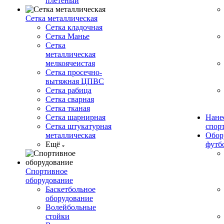
плетеный
Сетка металлическая
Сетка кладочная
Сетка Манье
Сетка
металлическая
мелкоячеистая
Сетка просечно-
вытяжная ЦПВС
Сетка рабица
Сетка сварная
Сетка тканая
Сетка шарнирная
Нане
Сетка штукатурная
спор
металлическая
Обор
Ещё
футб
Спортивное
оборудование
Баскетбольное
оборудование
Волейбольные
стойки