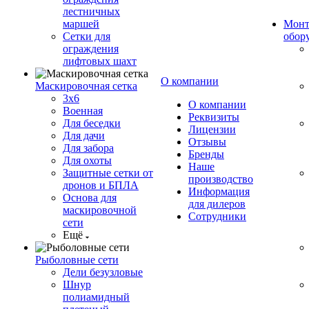
лестничных
маршей
Монт
Сетки для
обор
ограждения
лифтовых шахт
О компании
Маскировочная сетка
3х6
О компании
Военная
Реквизиты
Для беседки
Лицензии
Для дачи
Отзывы
Для забора
Бренды
Для охоты
Наше
Защитные сетки от
производство
дронов и БПЛА
Информация
Основа для
для дилеров
маскировочной
Сотрудники
сети
Ещё
Рыболовные сети
Дели безузловые
Шнур
полиамидный