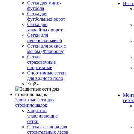
Сетка для мини-
Изго
футбола
Сетка для
футбольных ворот
Сетка для
хоккейных ворот
Сетки для
переноски мячей
Сетки для хоккея с
мячом (Флорбола)
Сетки
страховочные
спортивные
Спортивные сетки
для водного поло
Ещё
Монт
Защитные сети для
сеток
стройплощадок
Защитно-
улавливающие
сетки
Сетка фасадная для
строительных лесов