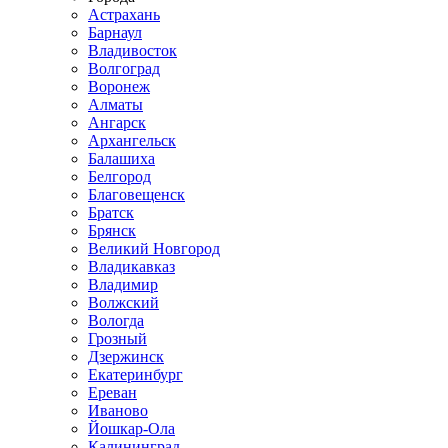
Астрахань
Барнаул
Владивосток
Волгоград
Воронеж
Алматы
Ангарск
Архангельск
Балашиха
Белгород
Благовещенск
Братск
Брянск
Великий Новгород
Владикавказ
Владимир
Волжский
Вологда
Грозный
Дзержинск
Екатеринбург
Ереван
Иваново
Йошкар-Ола
Калининград