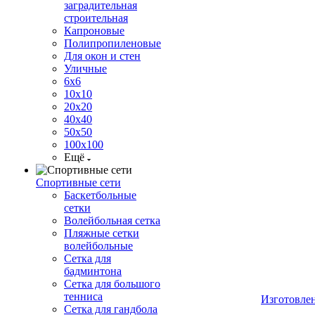
заградительная
строительная
Капроновые
Полипропиленовые
Для окон и стен
Уличные
6х6
10х10
20х20
40х40
50х50
100х100
Ещё
Спортивные сети
Баскетбольные
сетки
Волейбольная сетка
Пляжные сетки
волейбольные
Сетка для
бадминтона
Сетка для большого
тенниса
Изготовле
Сетка для гандбола