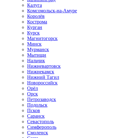
Калуга
Комсомольск-на-Амуре
Королёв
Кострома
Курган
Курск
Магнитогорск
Минск
Мурманск
Мытищи
Нальчик
Нижневартовск
Нижнекамск
Нижний Тагил
Новороссийск
Орёл
Орск
Петрозаводск
Подольск
Псков
Саранск
Севастополь
Симферополь
Смоленск