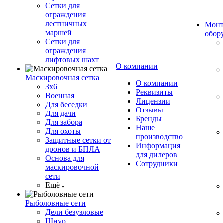
Сетки для
ограждения
лестничных
Монт
маршей
обор
Сетки для
ограждения
лифтовых шахт
О компании
Маскировочная сетка
О компании
3х6
Реквизиты
Военная
Лицензии
Для беседки
Отзывы
Для дачи
Бренды
Для забора
Наше
Для охоты
производство
Защитные сетки от
Информация
дронов и БПЛА
для дилеров
Основа для
Сотрудники
маскировочной
сети
Ещё
Рыболовные сети
Дели безузловые
Шнур