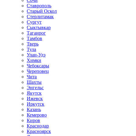
Сочи
Ставрополь
Старый Оскол
Стерлитамак
Сургут
Сыктывкар
Таганрог
Тамбов
Тверь
Тула
Улан-Удэ
Химки
Чебоксары
Череповец
Чита
Шахты
Энгельс
Якутск
Ижевск
Иркутск
Казань
Кемерово
Киров
Краснодар
Красноярск