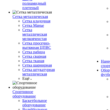
полиамидный
плетеный
Сетка металлическая
Сетка кладочная
Сетка Манье
Сетка
металлическая
мелкоячеистая
Сетка просечно-
вытяжная ЦПВС
Сетка рабица
Сетка сварная
Сетка тканая
Нане
Сетка шарнирная
спор
Сетка штукатурная
Обор
металлическая
футб
Ещё
Спортивное
оборудование
Баскетбольное
оборудование
Волейбольные