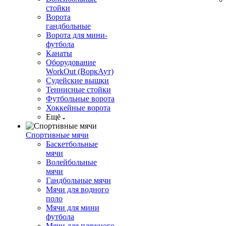
стойки
Ворота
гандбольные
Ворота для мини-
футбола
Канаты
Оборудование
WorkOut (ВоркАут)
Судейские вышки
Теннисные стойки
Футбольные ворота
Хоккейные ворота
Ещё
Спортивные мячи
Баскетбольные
мячи
Волейбольные
мячи
Гандбольные мячи
Мячи для водного
поло
Мячи для мини
футбола
Мячи для пляжного