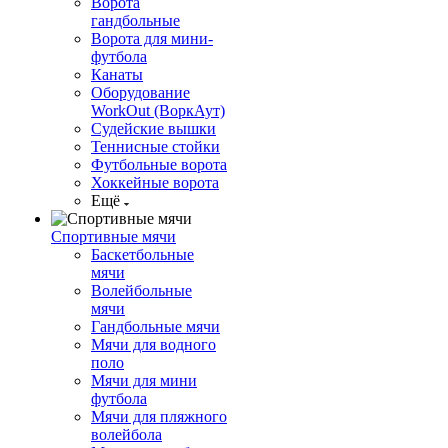
Ворота
гандбольные
Ворота для мини-
футбола
Канаты
Оборудование
WorkOut (ВоркАут)
Судейские вышки
Теннисные стойки
Футбольные ворота
Хоккейные ворота
Ещё
Спортивные мячи
Баскетбольные
мячи
Волейбольные
мячи
Гандбольные мячи
Мячи для водного
поло
Мячи для мини
футбола
Мячи для пляжного
волейбола