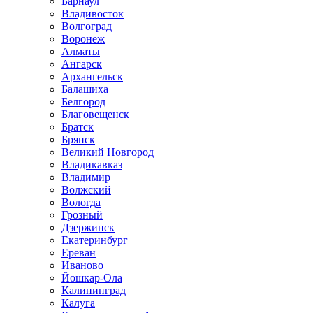
Барнаул
Владивосток
Волгоград
Воронеж
Алматы
Ангарск
Архангельск
Балашиха
Белгород
Благовещенск
Братск
Брянск
Великий Новгород
Владикавказ
Владимир
Волжский
Вологда
Грозный
Дзержинск
Екатеринбург
Ереван
Иваново
Йошкар-Ола
Калининград
Калуга