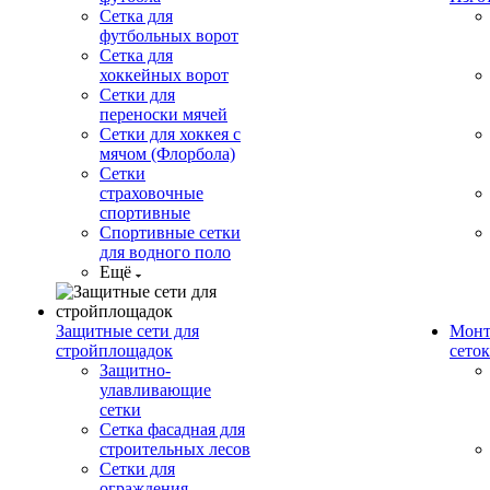
Сетка для
футбольных ворот
Сетка для
хоккейных ворот
Сетки для
переноски мячей
Сетки для хоккея с
мячом (Флорбола)
Сетки
страховочные
спортивные
Спортивные сетки
для водного поло
Ещё
Защитные сети для
Монт
стройплощадок
сеток
Защитно-
улавливающие
сетки
Сетка фасадная для
строительных лесов
Сетки для
ограждения