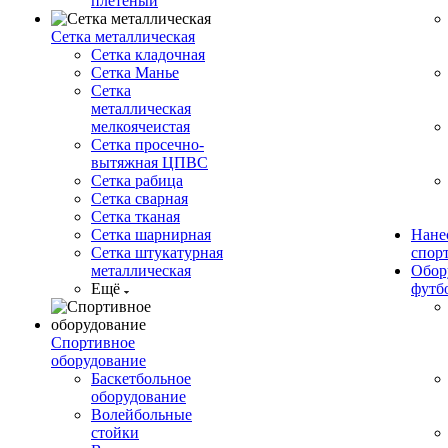
плетеный
Сетка металлическая
Сетка кладочная
Сетка Манье
Сетка
металлическая
мелкоячеистая
Сетка просечно-
вытяжная ЦПВС
Сетка рабица
Сетка сварная
Сетка тканая
Сетка шарнирная
Нане
Сетка штукатурная
спор
металлическая
Обор
Ещё
футб
Спортивное
оборудование
Баскетбольное
оборудование
Волейбольные
стойки