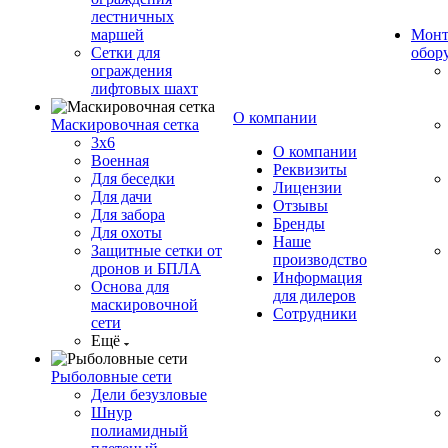
лестничных
маршей
Монт
Сетки для
обор
ограждения
лифтовых шахт
О компании
Маскировочная сетка
3х6
О компании
Военная
Реквизиты
Для беседки
Лицензии
Для дачи
Отзывы
Для забора
Бренды
Для охоты
Наше
Защитные сетки от
производство
дронов и БПЛА
Информация
Основа для
для дилеров
маскировочной
Сотрудники
сети
Ещё
Рыболовные сети
Дели безузловые
Шнур
полиамидный