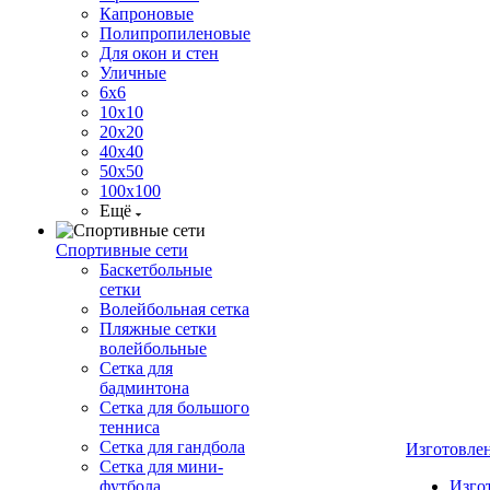
Капроновые
Полипропиленовые
Для окон и стен
Уличные
6х6
10х10
20х20
40х40
50х50
100х100
Ещё
Спортивные сети
Баскетбольные
сетки
Волейбольная сетка
Пляжные сетки
волейбольные
Сетка для
бадминтона
Сетка для большого
тенниса
Сетка для гандбола
Изготовле
Сетка для мини-
футбола
Изго