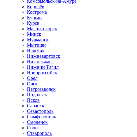
Комсомольск-на-Амуре
Королёв
Кострома
Курган
Курск
Магнитогорск
Минск
Мурманск
Мытищи
Нальчик
Нижневартовск
Нижнекамск
Нижний Тагил
Новороссийск
Орёл
Орск
Петрозаводск
Подольск
Псков
Саранск
Севастополь
Симферополь
Смоленск
Сочи
Ставрополь