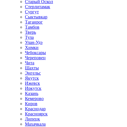
Старый Оскол
Стерлитамак
Сургут
Сыктывкар
Таганрог
Тамбов
Тверь
Тула
Улан-Удэ
Химки
Чебоксары
Череповец
Чита
Шахты
Энгельс
Якутск
Ижевск
Иркутск
Казань
Кемерово
Киров
Краснодар
Красноярск
Липецк
Махачкала