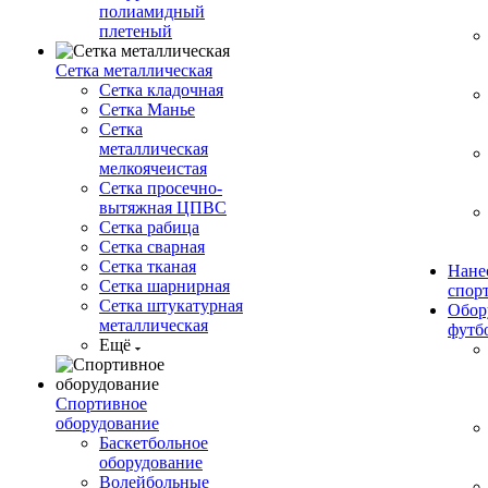
полиамидный
плетеный
Сетка металлическая
Сетка кладочная
Сетка Манье
Сетка
металлическая
мелкоячеистая
Сетка просечно-
вытяжная ЦПВС
Сетка рабица
Сетка сварная
Сетка тканая
Нане
Сетка шарнирная
спор
Сетка штукатурная
Обор
металлическая
футб
Ещё
Спортивное
оборудование
Баскетбольное
оборудование
Волейбольные