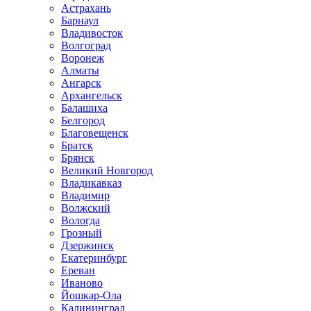
Астрахань
Барнаул
Владивосток
Волгоград
Воронеж
Алматы
Ангарск
Архангельск
Балашиха
Белгород
Благовещенск
Братск
Брянск
Великий Новгород
Владикавказ
Владимир
Волжский
Вологда
Грозный
Дзержинск
Екатеринбург
Ереван
Иваново
Йошкар-Ола
Калининград