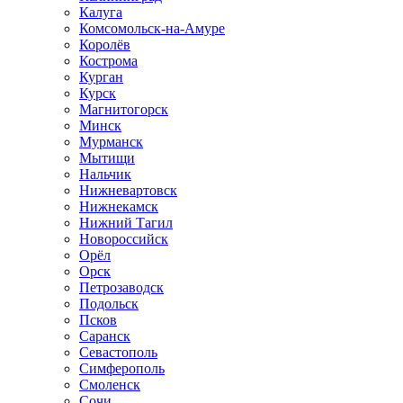
Калуга
Комсомольск-на-Амуре
Королёв
Кострома
Курган
Курск
Магнитогорск
Минск
Мурманск
Мытищи
Нальчик
Нижневартовск
Нижнекамск
Нижний Тагил
Новороссийск
Орёл
Орск
Петрозаводск
Подольск
Псков
Саранск
Севастополь
Симферополь
Смоленск
Сочи