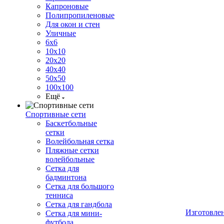
Капроновые
Полипропиленовые
Для окон и стен
Уличные
6х6
10х10
20х20
40х40
50х50
100х100
Ещё
Спортивные сети
Баскетбольные
сетки
Волейбольная сетка
Пляжные сетки
волейбольные
Сетка для
бадминтона
Сетка для большого
тенниса
Сетка для гандбола
Изготовле
Сетка для мини-
футбола