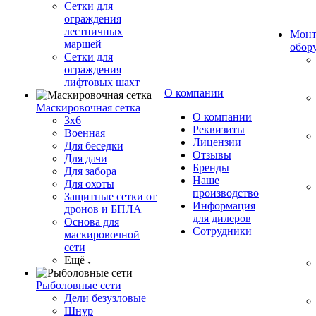
Сетки для
ограждения
лестничных
Монт
маршей
обор
Сетки для
ограждения
лифтовых шахт
О компании
Маскировочная сетка
О компании
3х6
Реквизиты
Военная
Лицензии
Для беседки
Отзывы
Для дачи
Бренды
Для забора
Наше
Для охоты
производство
Защитные сетки от
Информация
дронов и БПЛА
для дилеров
Основа для
Сотрудники
маскировочной
сети
Ещё
Рыболовные сети
Дели безузловые
Шнур