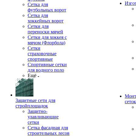
Изго
Сетка для
футбольных ворот
Сетка для
хоккейных ворот
Сетки для
переноски мячей
Сетки для хоккея с
мячом (Флорбола)
Сетки
страховочные
спортивные
Спортивные сетки
для водного поло
Ещё
Монт
Защитные сети для
сеток
стройплощадок
Защитно-
улавливающие
сетки
Сетка фасадная для
строительных лесов