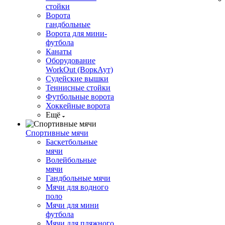
стойки
Ворота
гандбольные
Ворота для мини-
футбола
Канаты
Оборудование
WorkOut (ВоркАут)
Судейские вышки
Теннисные стойки
Футбольные ворота
Хоккейные ворота
Ещё
Спортивные мячи
Баскетбольные
мячи
Волейбольные
мячи
Гандбольные мячи
Мячи для водного
поло
Мячи для мини
футбола
Мячи для пляжного