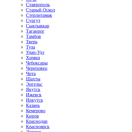
Ставрополь
Старый Оскол
Стерлитамак
Сургут
Сыктывкар
Таганрог
Тамбов
Тверь
Тула
Улан-Удэ
Химки
Чебоксары
Череповец
Чита
Шахты
Энгельс
Якутск
Ижевск
Иркутск
Казань
Кемерово
Киров
Краснодар
Красноярск
Липецк