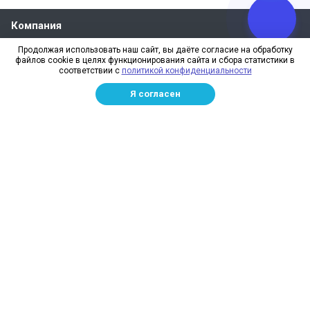
Компания
Продолжая использовать наш сайт, вы даёте согласие на обработку
Каталог
файлов cookie в целях функционирования сайта и сбора статистики в
соответствии с
политикой конфиденциальности
Полезная информация
Я согласен
Наши контакты
+7 (499) 346-67-80
пн – пт: с 9:00 до 18:00
111024, г. Москва, 1-я ул. Энтузиастов, 3
info@sezus.ru
Сезус © 2010-2026, Сетевязальная фабрика в Москве