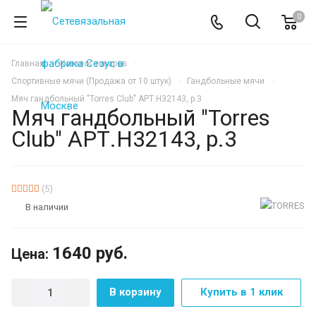
0
Главная
Каталог товаров
Спортивные мячи (Продажа от 10 штук)
Гандбольные мячи
Мяч гандбольный "Torres Club" АРТ.H32143, р.3
Мяч гандбольный "Torres
Club" АРТ.H32143, р.3
(5)
В наличии
1640
руб.
Цена:
В корзину
Купить в 1 клик