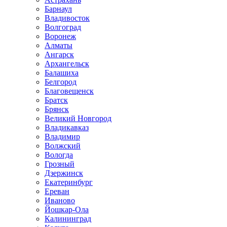
Барнаул
Владивосток
Волгоград
Воронеж
Алматы
Ангарск
Архангельск
Балашиха
Белгород
Благовещенск
Братск
Брянск
Великий Новгород
Владикавказ
Владимир
Волжский
Вологда
Грозный
Дзержинск
Екатеринбург
Ереван
Иваново
Йошкар-Ола
Калининград