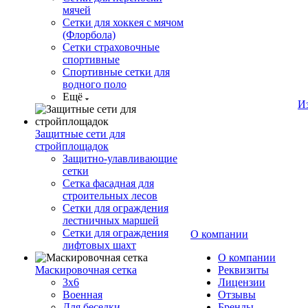
мячей
Сетки для хоккея с мячом
(Флорбола)
Сетки страховочные
спортивные
Спортивные сетки для
водного поло
Ещё
И
Защитные сети для
стройплощадок
Защитно-улавливающие
сетки
Сетка фасадная для
строительных лесов
Сетки для ограждения
лестничных маршей
Сетки для ограждения
О компании
лифтовых шахт
О компании
Маскировочная сетка
Реквизиты
3х6
Лицензии
Военная
Отзывы
Для беседки
Бренды