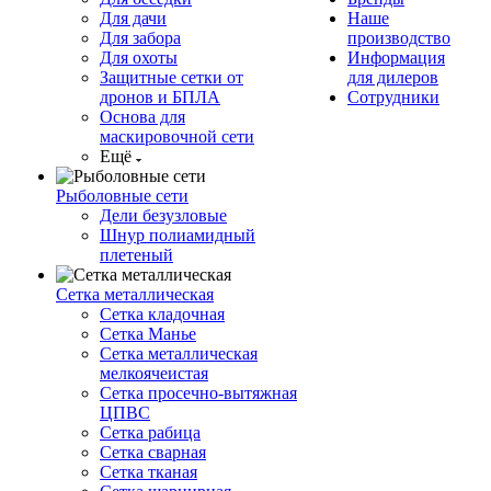
Для дачи
Наше
Для забора
производство
Для охоты
Информация
Защитные сетки от
для дилеров
дронов и БПЛА
Сотрудники
Основа для
маскировочной сети
Ещё
Рыболовные сети
Дели безузловые
Шнур полиамидный
плетеный
Сетка металлическая
Сетка кладочная
Сетка Манье
Сетка металлическая
мелкоячеистая
Сетка просечно-вытяжная
ЦПВС
Сетка рабица
Сетка сварная
Сетка тканая