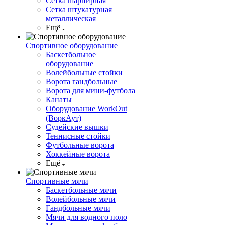
Сетка шарнирная
Сетка штукатурная
металлическая
Ещё
Спортивное оборудование
Баскетбольное
оборудование
Волейбольные стойки
Ворота гандбольные
Ворота для мини-футбола
Канаты
Оборудование WorkOut
(ВоркАут)
Судейские вышки
Теннисные стойки
Футбольные ворота
Хоккейные ворота
Ещё
Спортивные мячи
Баскетбольные мячи
Волейбольные мячи
Гандбольные мячи
Мячи для водного поло