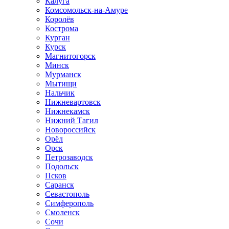
Калуга
Комсомольск-на-Амуре
Королёв
Кострома
Курган
Курск
Магнитогорск
Минск
Мурманск
Мытищи
Нальчик
Нижневартовск
Нижнекамск
Нижний Тагил
Новороссийск
Орёл
Орск
Петрозаводск
Подольск
Псков
Саранск
Севастополь
Симферополь
Смоленск
Сочи