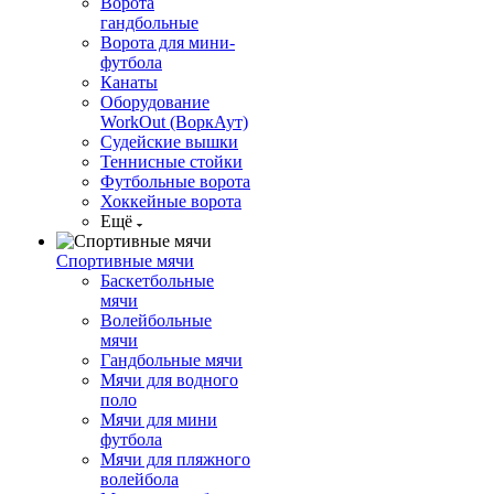
Ворота
гандбольные
Ворота для мини-
футбола
Канаты
Оборудование
WorkOut (ВоркАут)
Судейские вышки
Теннисные стойки
Футбольные ворота
Хоккейные ворота
Ещё
Спортивные мячи
Баскетбольные
мячи
Волейбольные
мячи
Гандбольные мячи
Мячи для водного
поло
Мячи для мини
футбола
Мячи для пляжного
волейбола