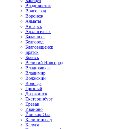
Барнаул
Владивосток
Волгоград
Воронеж
Алматы
Ангарск
Архангельск
Балашиха
Белгород
Благовещенск
Братск
Брянск
Великий Новгород
Владикавказ
Владимир
Волжский
Вологда
Грозный
Дзержинск
Екатеринбург
Ереван
Иваново
Йошкар-Ола
Калининград
Калуга