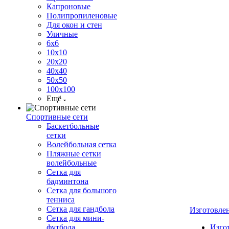
Капроновые
Полипропиленовые
Для окон и стен
Уличные
6х6
10х10
20х20
40х40
50х50
100х100
Ещё
Спортивные сети
Баскетбольные
сетки
Волейбольная сетка
Пляжные сетки
волейбольные
Сетка для
бадминтона
Сетка для большого
тенниса
Сетка для гандбола
Изготовле
Сетка для мини-
футбола
Изго