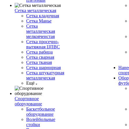
плетеный
Сетка металлическая
Сетка кладочная
Сетка Манье
Сетка
металлическая
мелкоячеистая
Сетка просечно-
вытяжная ЦПВС
Сетка рабица
Сетка сварная
Сетка тканая
Сетка шарнирная
Нане
Сетка штукатурная
спор
металлическая
Обор
Ещё
футб
Спортивное
оборудование
Баскетбольное
оборудование
Волейбольные
стойки