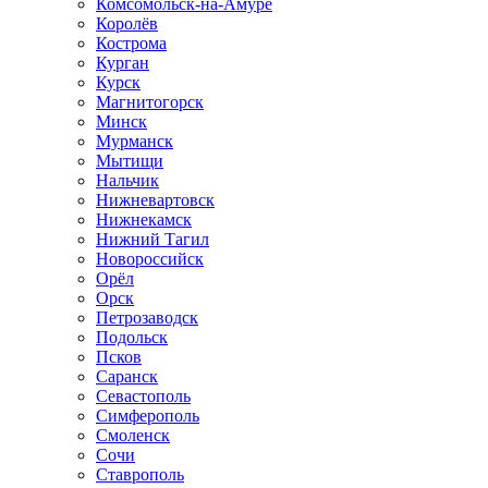
Комсомольск-на-Амуре
Королёв
Кострома
Курган
Курск
Магнитогорск
Минск
Мурманск
Мытищи
Нальчик
Нижневартовск
Нижнекамск
Нижний Тагил
Новороссийск
Орёл
Орск
Петрозаводск
Подольск
Псков
Саранск
Севастополь
Симферополь
Смоленск
Сочи
Ставрополь