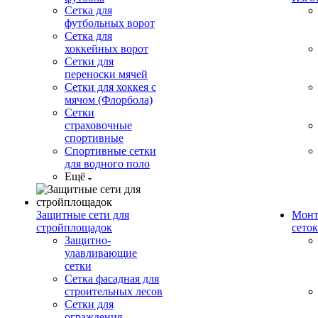
Сетка для
футбольных ворот
Сетка для
хоккейных ворот
Сетки для
переноски мячей
Сетки для хоккея с
мячом (Флорбола)
Сетки
страховочные
спортивные
Спортивные сетки
для водного поло
Ещё
Защитные сети для
Монт
стройплощадок
сеток
Защитно-
улавливающие
сетки
Сетка фасадная для
строительных лесов
Сетки для
ограждения