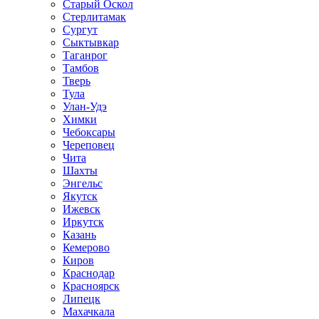
Старый Оскол
Стерлитамак
Сургут
Сыктывкар
Таганрог
Тамбов
Тверь
Тула
Улан-Удэ
Химки
Чебоксары
Череповец
Чита
Шахты
Энгельс
Якутск
Ижевск
Иркутск
Казань
Кемерово
Киров
Краснодар
Красноярск
Липецк
Махачкала