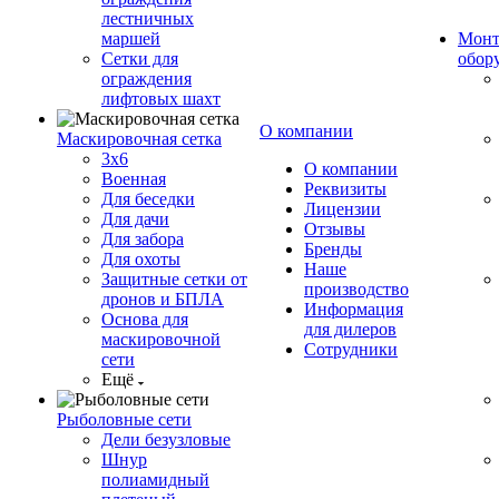
лестничных
маршей
Монт
Сетки для
обор
ограждения
лифтовых шахт
О компании
Маскировочная сетка
3х6
О компании
Военная
Реквизиты
Для беседки
Лицензии
Для дачи
Отзывы
Для забора
Бренды
Для охоты
Наше
Защитные сетки от
производство
дронов и БПЛА
Информация
Основа для
для дилеров
маскировочной
Сотрудники
сети
Ещё
Рыболовные сети
Дели безузловые
Шнур
полиамидный