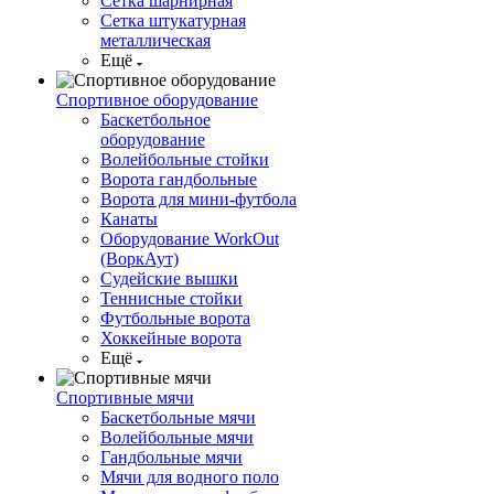
Сетка шарнирная
Сетка штукатурная
металлическая
Ещё
Спортивное оборудование
Баскетбольное
оборудование
Волейбольные стойки
Ворота гандбольные
Ворота для мини-футбола
Канаты
Оборудование WorkOut
(ВоркАут)
Судейские вышки
Теннисные стойки
Футбольные ворота
Хоккейные ворота
Ещё
Спортивные мячи
Баскетбольные мячи
Волейбольные мячи
Гандбольные мячи
Мячи для водного поло