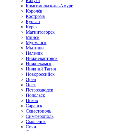
Калуга
Комсомольск-на-Амуре
Королёв
Кострома
Курган
Курск
Магнитогорск
Минск
Мурманск
Мытищи
Нальчик
Нижневартовск
Нижнекамск
Нижний Тагил
Новороссийск
Орёл
Орск
Петрозаводск
Подольск
Псков
Саранск
Севастополь
Симферополь
Смоленск
Сочи