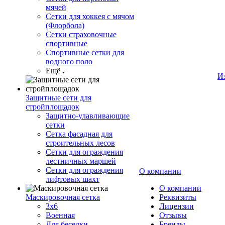
мячей
Сетки для хоккея с мячом
(Флорбола)
Сетки страховочные
спортивные
Спортивные сетки для
водного поло
Ещё
И
Защитные сети для
стройплощадок
Защитно-улавливающие
сетки
Сетка фасадная для
строительных лесов
Сетки для ограждения
лестничных маршей
Сетки для ограждения
О компании
лифтовых шахт
О компании
Маскировочная сетка
Реквизиты
3х6
Лицензии
Военная
Отзывы
Для беседки
Бренды