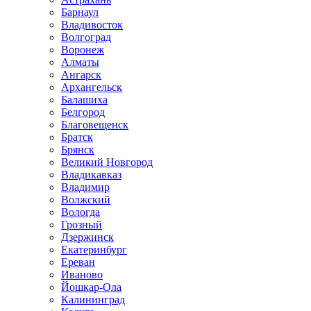
Барнаул
Владивосток
Волгоград
Воронеж
Алматы
Ангарск
Архангельск
Балашиха
Белгород
Благовещенск
Братск
Брянск
Великий Новгород
Владикавказ
Владимир
Волжский
Вологда
Грозный
Дзержинск
Екатеринбург
Ереван
Иваново
Йошкар-Ола
Калининград