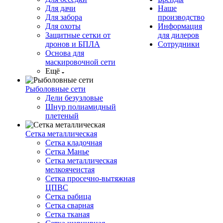
Для дачи
Наше
Для забора
производство
Для охоты
Информация
Защитные сетки от
для дилеров
дронов и БПЛА
Сотрудники
Основа для
маскировочной сети
Ещё
Рыболовные сети
Дели безузловые
Шнур полиамидный
плетеный
Сетка металлическая
Сетка кладочная
Сетка Манье
Сетка металлическая
мелкоячеистая
Сетка просечно-вытяжная
ЦПВС
Сетка рабица
Сетка сварная
Сетка тканая