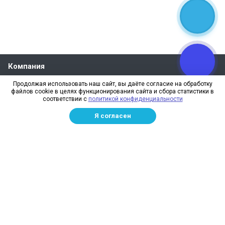
Компания
О компании
Продолжая использовать наш сайт, вы даёте согласие на обработку
файлов cookie в целях функционирования сайта и сбора статистики в
Реквизиты
соответствии с
политикой конфиденциальности
Лицензии
Я согласен
Отзывы
Бренды
Наше производство
Информация для дилеров
Сотрудники
Изготовление и монтаж
Доставка и оплата