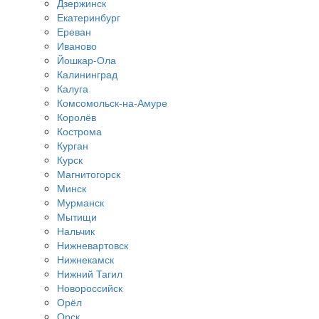
Дзержинск
Екатеринбург
Ереван
Иваново
Йошкар-Ола
Калининград
Калуга
Комсомольск-на-Амуре
Королёв
Кострома
Курган
Курск
Магнитогорск
Минск
Мурманск
Мытищи
Нальчик
Нижневартовск
Нижнекамск
Нижний Тагил
Новороссийск
Орёл
Орск