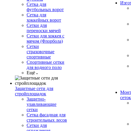
Изго
Сетка для
футбольных ворот
Сетка для
хоккейных ворот
Сетки для
переноски мячей
Сетки для хоккея с
мячом (Флорбола)
Сетки
страховочные
спортивные
Спортивные сетки
для водного поло
Ещё
Защитные сети для
Монт
стройплощадок
сеток
Защитно-
улавливающие
сетки
Сетка фасадная для
строительных лесов
Сетки для
ограждения