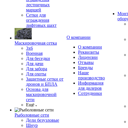
лестничных
маршей
Монт
Сетки для
обор
ограждения
лифтовых шахт
О компании
Маскировочная сетка
О компании
3х6
Реквизиты
Военная
Лицензии
Для беседки
Отзывы
Для дачи
Бренды
Для забора
Наше
Для охоты
производство
Защитные сетки от
Информация
дронов и БПЛА
для дилеров
Основа для
Сотрудники
маскировочной
сети
Ещё
Рыболовные сети
Дели безузловые
Шнур