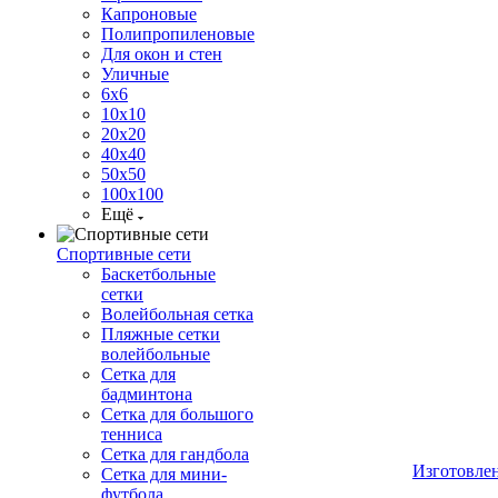
Капроновые
Полипропиленовые
Для окон и стен
Уличные
6х6
10х10
20х20
40х40
50х50
100х100
Ещё
Спортивные сети
Баскетбольные
сетки
Волейбольная сетка
Пляжные сетки
волейбольные
Сетка для
бадминтона
Сетка для большого
тенниса
Сетка для гандбола
Изготовле
Сетка для мини-
футбола