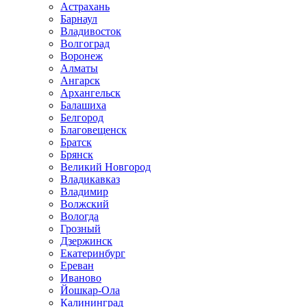
Астрахань
Барнаул
Владивосток
Волгоград
Воронеж
Алматы
Ангарск
Архангельск
Балашиха
Белгород
Благовещенск
Братск
Брянск
Великий Новгород
Владикавказ
Владимир
Волжский
Вологда
Грозный
Дзержинск
Екатеринбург
Ереван
Иваново
Йошкар-Ола
Калининград