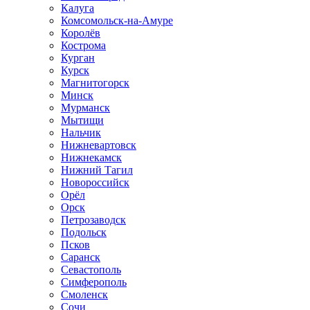
Калуга
Комсомольск-на-Амуре
Королёв
Кострома
Курган
Курск
Магнитогорск
Минск
Мурманск
Мытищи
Нальчик
Нижневартовск
Нижнекамск
Нижний Тагил
Новороссийск
Орёл
Орск
Петрозаводск
Подольск
Псков
Саранск
Севастополь
Симферополь
Смоленск
Сочи