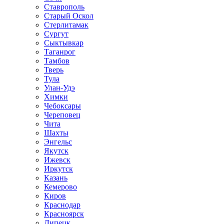
Ставрополь
Старый Оскол
Стерлитамак
Сургут
Сыктывкар
Таганрог
Тамбов
Тверь
Тула
Улан-Удэ
Химки
Чебоксары
Череповец
Чита
Шахты
Энгельс
Якутск
Ижевск
Иркутск
Казань
Кемерово
Киров
Краснодар
Красноярск
Липецк