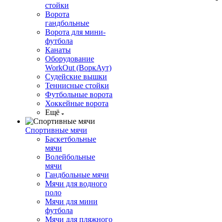
стойки
Ворота
гандбольные
Ворота для мини-
футбола
Канаты
Оборудование
WorkOut (ВоркАут)
Судейские вышки
Теннисные стойки
Футбольные ворота
Хоккейные ворота
Ещё
Спортивные мячи
Баскетбольные
мячи
Волейбольные
мячи
Гандбольные мячи
Мячи для водного
поло
Мячи для мини
футбола
Мячи для пляжного