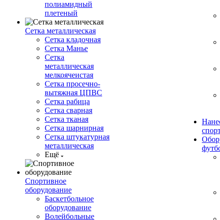
полиамидный
плетеный
Сетка металлическая
Сетка кладочная
Сетка Манье
Сетка
металлическая
мелкоячеистая
Сетка просечно-
вытяжная ЦПВС
Сетка рабица
Сетка сварная
Сетка тканая
Нане
Сетка шарнирная
спор
Сетка штукатурная
Обор
металлическая
футб
Ещё
Спортивное
оборудование
Баскетбольное
оборудование
Волейбольные