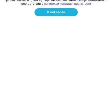
файлов cookie в целях функционирования сайта и сбора статистики в
Реквизиты
соответствии с
политикой конфиденциальности
Лицензии
Я согласен
Отзывы
Бренды
Наше производство
Информация для дилеров
Сотрудники
Изготовление и монтаж
Доставка и оплата
Каталог
Сетка заградительная
Спортивные сети
Защитные сети для стройплощадок
Маскировочная сетка
Рыболовные сети