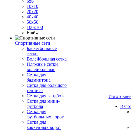
6х6
10х10
20х20
40х40
50х50
100х100
Ещё
Спортивные сети
Баскетбольные
сетки
Волейбольная сетка
Пляжные сетки
волейбольные
Сетка для
бадминтона
Сетка для большого
тенниса
Сетка для гандбола
Изготовле
Сетка для мини-
футбола
Изго
Сетка для
футбольных ворот
Сетка для
хоккейных ворот