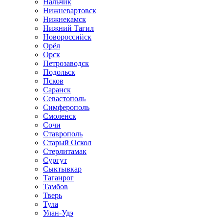
Нальчик
Нижневартовск
Нижнекамск
Нижний Тагил
Новороссийск
Орёл
Орск
Петрозаводск
Подольск
Псков
Саранск
Севастополь
Симферополь
Смоленск
Сочи
Ставрополь
Старый Оскол
Стерлитамак
Сургут
Сыктывкар
Таганрог
Тамбов
Тверь
Тула
Улан-Удэ