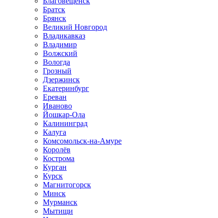
Благовещенск
Братск
Брянск
Великий Новгород
Владикавказ
Владимир
Волжский
Вологда
Грозный
Дзержинск
Екатеринбург
Ереван
Иваново
Йошкар-Ола
Калининград
Калуга
Комсомольск-на-Амуре
Королёв
Кострома
Курган
Курск
Магнитогорск
Минск
Мурманск
Мытищи