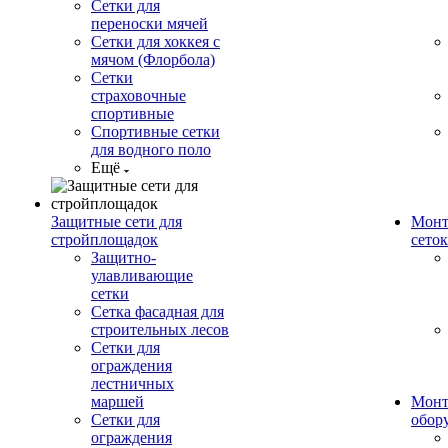
Сетки для
переноски мячей
Сетки для хоккея с
мячом (Флорбола)
Сетки
страховочные
спортивные
Спортивные сетки
для водного поло
Ещё
Защитные сети для
Монт
стройплощадок
сеток
Защитно-
улавливающие
сетки
Сетка фасадная для
строительных лесов
Сетки для
ограждения
лестничных
маршей
Монт
Сетки для
обор
ограждения