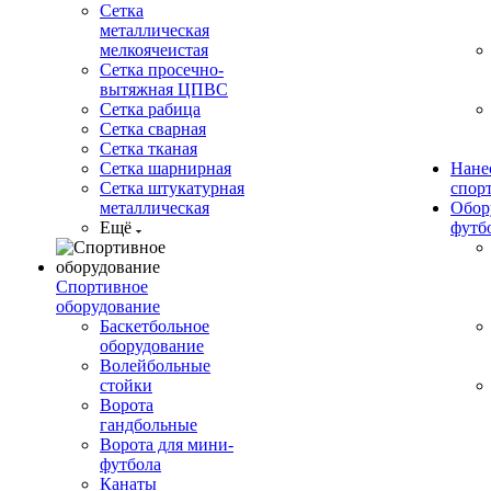
Сетка
металлическая
мелкоячеистая
Сетка просечно-
вытяжная ЦПВС
Сетка рабица
Сетка сварная
Сетка тканая
Сетка шарнирная
Нане
Сетка штукатурная
спор
металлическая
Обор
Ещё
футб
Спортивное
оборудование
Баскетбольное
оборудование
Волейбольные
стойки
Ворота
гандбольные
Ворота для мини-
футбола
Канаты