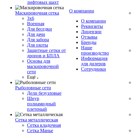
лифтовых шахт
О компании
Маскировочная сетка
3х6
О компании
Военная
Реквизиты
Для беседки
Лицензии
Для дачи
Отзывы
Для забора
Бренды
Для охоты
Наше
Защитные сетки от
производство
дронов и БПЛА
Информация
Основа для
для дилеров
маскировочной
Сотрудники
сети
Ещё
Рыболовные сети
Дели безузловые
Шнур
полиамидный
плетеный
Сетка металлическая
Сетка кладочная
Сетка Манье