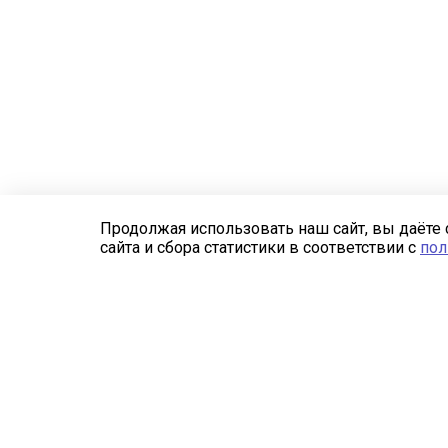
Продолжая использовать наш сайт, вы даёте 
сайта и сбора статистики в соответствии с
пол
Компания
Каталог
О компании
Сетка заградительная
Реквизиты
Спортивные сети
Лицензии
Защитные сети для
стройплощадок
Отзывы
Маскировочная сетка
Бренды