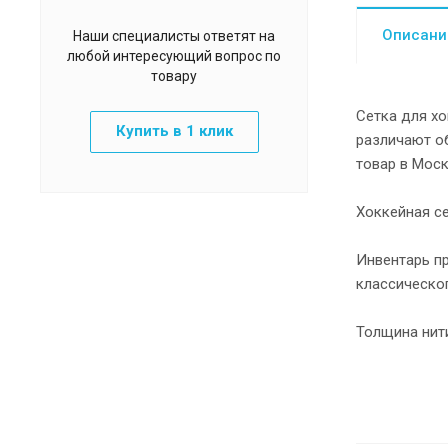
Описани
Наши специалисты ответят на
любой интересующий вопрос по
товару
Сетка для хо
Купить в 1 клик
различают о
товар в Моск
Хоккейная се
Инвентарь п
классическог
Толщина нит