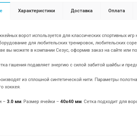
е
Характеристики
Доставка
Оплата
ккейных ворот используется для классических спортивных игр н
борудование для любительских тренировок, любительских сорев
ве вы можете в компании Сезус, оформив заказ на сайте или по
тка гашения подавляет энергию с силой забитой шайбы и предо
роизводят из сплошной синтетической нити. Параметры полотн
о хоккея.
и –
3.0 мм
. Размер ячейки –
40х40 мм
. Сетка подходит для во