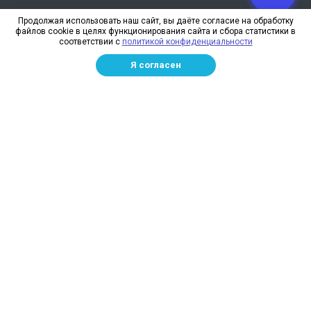
О компании
Продолжая использовать наш сайт, вы даёте согласие на обработку
файлов cookie в целях функционирования сайта и сбора статистики в
Реквизиты
соответствии с
политикой конфиденциальности
Лицензии
Я согласен
Отзывы
Бренды
Наше производство
Информация для дилеров
Сотрудники
Изготовление и монтаж
Доставка и оплата
Каталог
Сетка заградительная
Спортивные сети
Защитные сети для стройплощадок
Маскировочная сетка