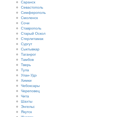
Саранск
Севастополь
Симферополь
Смоленск
Сочи
Ставрополь
Старый Оскол
Стерлитамак
Сургут
Сыктывкар
Таганрог
Тамбов
Тверь
Тула
Улан-Удэ
Химки
Чебоксары
Череповец
Чита
Шахты
Энгельс
Якутск
Ижевск