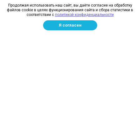
О компании
Продолжая использовать наш сайт, вы даёте согласие на обработку
файлов cookie в целях функционирования сайта и сбора статистики в
Реквизиты
соответствии с
политикой конфиденциальности
Лицензии
Я согласен
Отзывы
Бренды
Наше производство
Информация для дилеров
Сотрудники
Изготовление и монтаж
Доставка и оплата
Каталог
Сетка заградительная
Спортивные сети
Защитные сети для стройплощадок
Маскировочная сетка