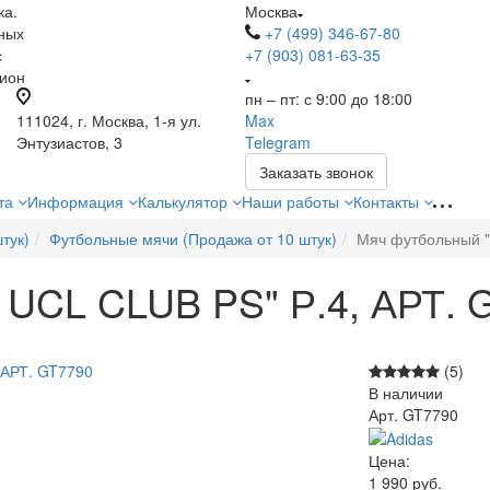
ка.
Москва
ных
+7 (499) 346-67-80
с
+7 (903) 081-63-35
гион
пн – пт: с 9:00 до 18:00
111024, г. Москва, 1-я ул.
Max
Энтузиастов, 3
Telegram
Заказать звонок
ата
Информация
Калькулятор
Наши работы
Контакты
тук)
Футбольные мячи (Продажа от 10 штук)
Мяч футбольный "
UCL CLUB PS" Р.4, АРТ. 
(5)
В наличии
Арт.
GT7790
Цена:
1 990
руб.