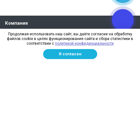
Компания
О компании
Продолжая использовать наш сайт, вы даёте согласие на обработку
файлов cookie в целях функционирования сайта и сбора статистики в
Реквизиты
соответствии с
политикой конфиденциальности
Лицензии
Я согласен
Отзывы
Бренды
Наше производство
Информация для дилеров
Сотрудники
Изготовление и монтаж
Доставка и оплата
Каталог
Сетка заградительная