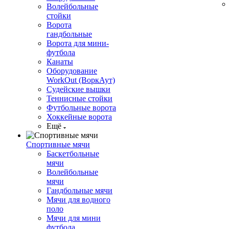
Волейбольные
стойки
Ворота
гандбольные
Ворота для мини-
футбола
Канаты
Оборудование
WorkOut (ВоркАут)
Судейские вышки
Теннисные стойки
Футбольные ворота
Хоккейные ворота
Ещё
Спортивные мячи
Баскетбольные
мячи
Волейбольные
мячи
Гандбольные мячи
Мячи для водного
поло
Мячи для мини
футбола