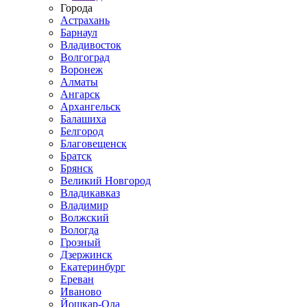
Города
Астрахань
Барнаул
Владивосток
Волгоград
Воронеж
Алматы
Ангарск
Архангельск
Балашиха
Белгород
Благовещенск
Братск
Брянск
Великий Новгород
Владикавказ
Владимир
Волжский
Вологда
Грозный
Дзержинск
Екатеринбург
Ереван
Иваново
Йошкар-Ола