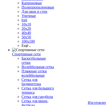
Капроновые
Полипропиленовые
Для окон и стен
Уличные
6х6
10х10
20х20
40х40
50х50
100х100
Ещё
Спортивные сети
Баскетбольные
сетки
Волейбольная сетка
Пляжные сетки
волейбольные
Сетка для
бадминтона
Сетка для большого
тенниса
Сетка для гандбола
Сетка для мини-
Изготовле
футбола