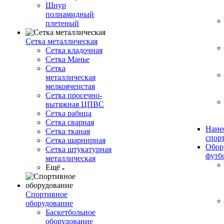
Шнур
полиамидный
плетеный
Сетка металлическая
Сетка кладочная
Сетка Манье
Сетка
металлическая
мелкоячеистая
Сетка просечно-
вытяжная ЦПВС
Сетка рабица
Сетка сварная
Нане
Сетка тканая
спор
Сетка шарнирная
Обор
Сетка штукатурная
футб
металлическая
Ещё
Спортивное
оборудование
Баскетбольное
оборудование