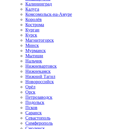
Калининград
Калуга
Комсомольск-на-Амуре
Королёв
Кострома
Курган
Курск
Магнитогорск
Минск
Мурманск
Мытищи
Нальчик
Нижневартовск
Нижнекамск
Нижний Тагил
Новороссийск
Орёл
Орск
Петрозаводск
Подольск
Псков
Саранск
Севастополь
Симферополь
Смоленск