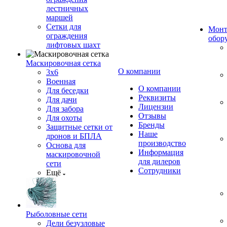
лестничных
маршей
Сетки для
Монт
ограждения
обор
лифтовых шахт
Маскировочная сетка
О компании
3х6
Военная
О компании
Для беседки
Реквизиты
Для дачи
Лицензии
Для забора
Отзывы
Для охоты
Бренды
Защитные сетки от
Наше
дронов и БПЛА
производство
Основа для
Информация
маскировочной
для дилеров
сети
Сотрудники
Ещё
Рыболовные сети
Дели безузловые