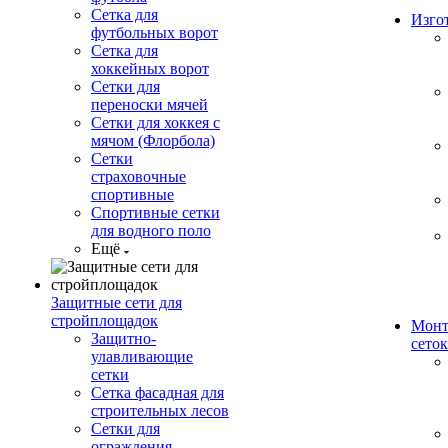
Сетка для
Изго
футбольных ворот
Сетка для
хоккейных ворот
Сетки для
переноски мячей
Сетки для хоккея с
мячом (Флорбола)
Сетки
страховочные
спортивные
Спортивные сетки
для водного поло
Ещё
Защитные сети для
стройплощадок
Монт
Защитно-
сеток
улавливающие
сетки
Сетка фасадная для
строительных лесов
Сетки для
ограждения