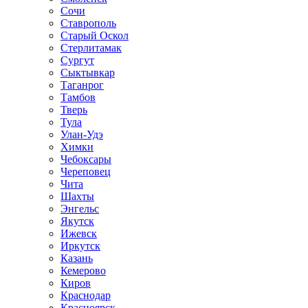
Сочи
Ставрополь
Старый Оскол
Стерлитамак
Сургут
Сыктывкар
Таганрог
Тамбов
Тверь
Тула
Улан-Удэ
Химки
Чебоксары
Череповец
Чита
Шахты
Энгельс
Якутск
Ижевск
Иркутск
Казань
Кемерово
Киров
Краснодар
Красноярск