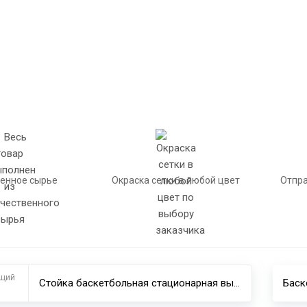
енное сырье
Окраска сетки в любой цвет
Отпра
щий
Стойка баскетбольная стационарная вынос щита 2,25 м