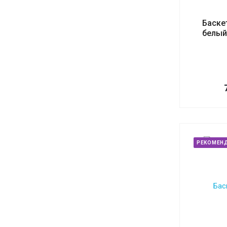
Баске
белый
РЕКОМЕН