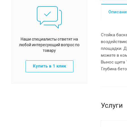
Описани
Стойка баск
Наши специалисты ответят на
воздействию
любой интересующий вопрос по
площадки. Д
товару
можете в ком
Вынос щита 
Купить в 1 клик
Глубина бет
Услуги