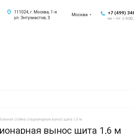
111024, г. Москва, 1-я
+7 (499) 34
Москва
ул. Энтузиастов, 3
пн – пт: с 9:00
больная стойка стационарная вынос щита 1,6 м
ионарная вынос щита 1,6 м