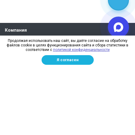
Компания
О компании
Продолжая использовать наш сайт, вы даёте согласие на обработку
файлов cookie в целях функционирования сайта и сбора статистики в
Реквизиты
соответствии с
политикой конфиденциальности
Лицензии
Я согласен
Отзывы
Бренды
Наше производство
Информация для дилеров
Сотрудники
Изготовление и монтаж
Доставка и оплата
Каталог