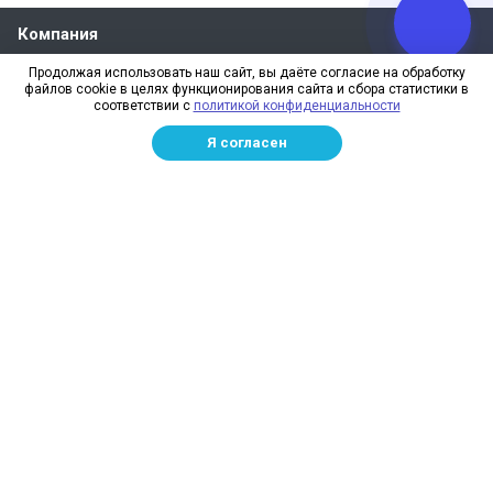
Компания
О компании
Продолжая использовать наш сайт, вы даёте согласие на обработку
файлов cookie в целях функционирования сайта и сбора статистики в
Реквизиты
соответствии с
политикой конфиденциальности
Лицензии
Я согласен
Отзывы
Бренды
Наше производство
Информация для дилеров
Сотрудники
Изготовление и монтаж
Доставка и оплата
Каталог
Сетка заградительная
Спортивные сети