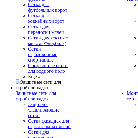
Сетка для
футбольных ворот
Сетка для
хоккейных ворот
Сетки для
переноски мячей
Сетки для хоккея с
мячом (Флорбола)
Сетки
страховочные
спортивные
Спортивные сетки
для водного поло
Ещё
Защитные сети для
Монт
стройплощадок
сеток
Защитно-
улавливающие
сетки
Сетка фасадная для
строительных лесов
Сетки для
ограждения