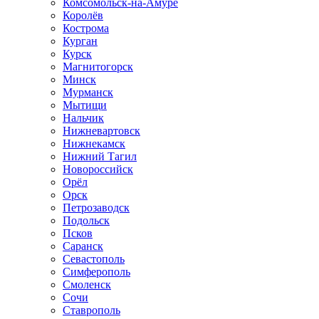
Комсомольск-на-Амуре
Королёв
Кострома
Курган
Курск
Магнитогорск
Минск
Мурманск
Мытищи
Нальчик
Нижневартовск
Нижнекамск
Нижний Тагил
Новороссийск
Орёл
Орск
Петрозаводск
Подольск
Псков
Саранск
Севастополь
Симферополь
Смоленск
Сочи
Ставрополь