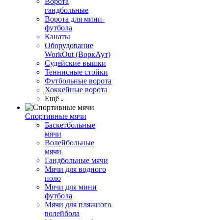
Ворота
гандбольные
Ворота для мини-
футбола
Канаты
Оборудование
WorkOut (ВоркАут)
Судейские вышки
Теннисные стойки
Футбольные ворота
Хоккейные ворота
Ещё
Спортивные мячи
Баскетбольные
мячи
Волейбольные
мячи
Гандбольные мячи
Мячи для водного
поло
Мячи для мини
футбола
Мячи для пляжного
волейбола