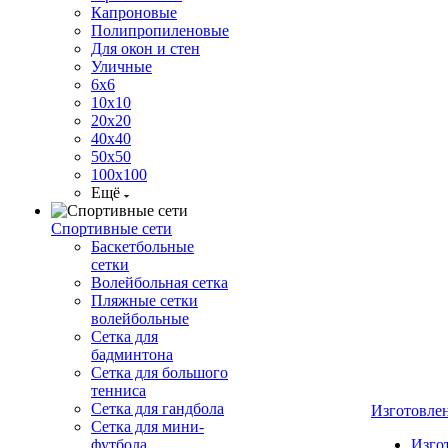
Капроновые
Полипропиленовые
Для окон и стен
Уличные
6х6
10х10
20х20
40х40
50х50
100х100
Ещё
Спортивные сети
Баскетбольные
сетки
Волейбольная сетка
Пляжные сетки
волейбольные
Сетка для
бадминтона
Сетка для большого
тенниса
Сетка для гандбола
Изготовле
Сетка для мини-
футбола
Изго