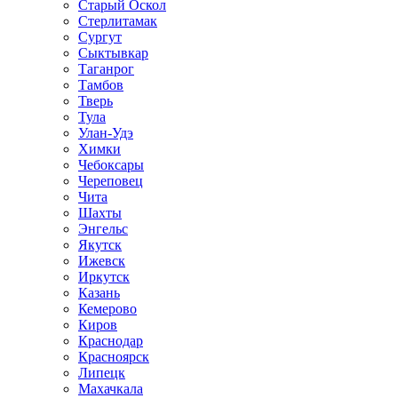
Старый Оскол
Стерлитамак
Сургут
Сыктывкар
Таганрог
Тамбов
Тверь
Тула
Улан-Удэ
Химки
Чебоксары
Череповец
Чита
Шахты
Энгельс
Якутск
Ижевск
Иркутск
Казань
Кемерово
Киров
Краснодар
Красноярск
Липецк
Махачкала