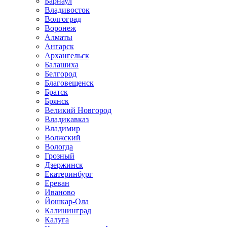
Барнаул
Владивосток
Волгоград
Воронеж
Алматы
Ангарск
Архангельск
Балашиха
Белгород
Благовещенск
Братск
Брянск
Великий Новгород
Владикавказ
Владимир
Волжский
Вологда
Грозный
Дзержинск
Екатеринбург
Ереван
Иваново
Йошкар-Ола
Калининград
Калуга