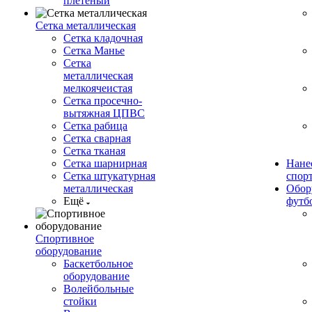
плетеный
Сетка металлическая
Сетка кладочная
Сетка Манье
Сетка
металлическая
мелкоячеистая
Сетка просечно-
вытяжная ЦПВС
Сетка рабица
Сетка сварная
Сетка тканая
Сетка шарнирная
Нане
Сетка штукатурная
спор
металлическая
Обор
Ещё
футб
Спортивное
оборудование
Баскетбольное
оборудование
Волейбольные
стойки