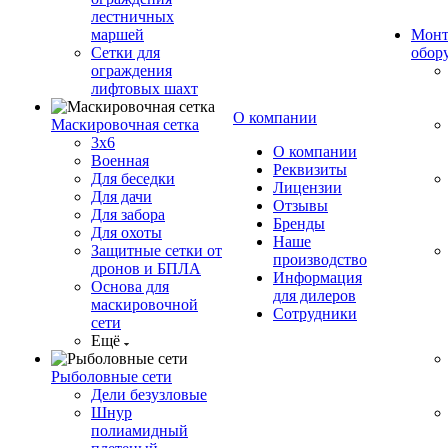
лестничных
маршей
Монт
Сетки для
обор
ограждения
лифтовых шахт
О компании
Маскировочная сетка
3х6
О компании
Военная
Реквизиты
Для беседки
Лицензии
Для дачи
Отзывы
Для забора
Бренды
Для охоты
Наше
Защитные сетки от
производство
дронов и БПЛА
Информация
Основа для
для дилеров
маскировочной
Сотрудники
сети
Ещё
Рыболовные сети
Дели безузловые
Шнур
полиамидный