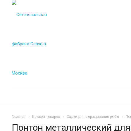
Главная
Каталог товаров
Садки для выращивания рыбы
По
Понтон металлический для