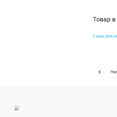
Товар в
Садки для р
Наз