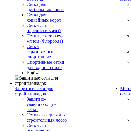
Сетка для
футбольных ворот
Сетка для
хоккейных ворот
Сетки для
переноски мячей
Сетки для хоккея с
мячом (Флорбола)
Сетки
страховочные
спортивные
Спортивные сетки
для водного поло
Ещё
Защитные сети для
Монт
стройплощадок
сеток
Защитно-
улавливающие
сетки
Сетка фасадная для
строительных лесов
Сетки для
ограждения