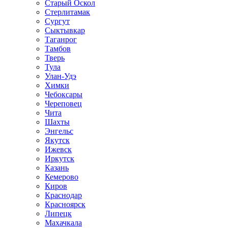
Старый Оскол
Стерлитамак
Сургут
Сыктывкар
Таганрог
Тамбов
Тверь
Тула
Улан-Удэ
Химки
Чебоксары
Череповец
Чита
Шахты
Энгельс
Якутск
Ижевск
Иркутск
Казань
Кемерово
Киров
Краснодар
Красноярск
Липецк
Махачкала