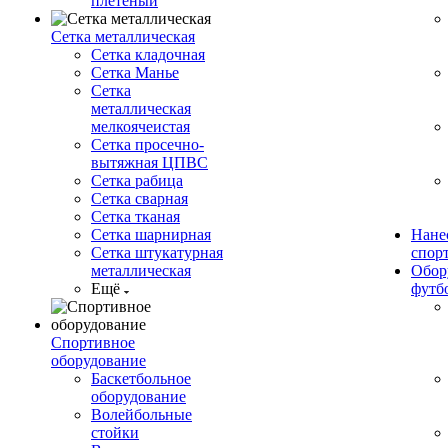
плетеный
Сетка металлическая
Сетка кладочная
Сетка Манье
Сетка
металлическая
мелкоячеистая
Сетка просечно-
вытяжная ЦПВС
Сетка рабица
Сетка сварная
Сетка тканая
Сетка шарнирная
Нане
Сетка штукатурная
спор
металлическая
Обор
Ещё
футб
Спортивное
оборудование
Баскетбольное
оборудование
Волейбольные
стойки