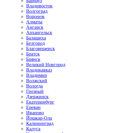
Барнаул
Владивосток
Волгоград
Воронеж
Алматы
Ангарск
Архангельск
Балашиха
Белгород
Благовещенск
Братск
Брянск
Великий Новгород
Владикавказ
Владимир
Волжский
Вологда
Грозный
Дзержинск
Екатеринбург
Ереван
Иваново
Йошкар-Ола
Калининград
Калуга