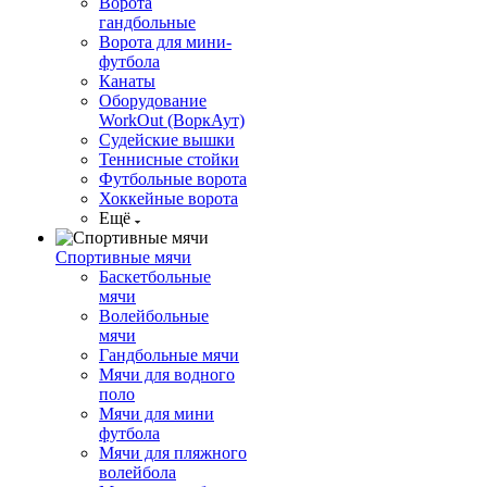
Ворота
гандбольные
Ворота для мини-
футбола
Канаты
Оборудование
WorkOut (ВоркАут)
Судейские вышки
Теннисные стойки
Футбольные ворота
Хоккейные ворота
Ещё
Спортивные мячи
Баскетбольные
мячи
Волейбольные
мячи
Гандбольные мячи
Мячи для водного
поло
Мячи для мини
футбола
Мячи для пляжного
волейбола