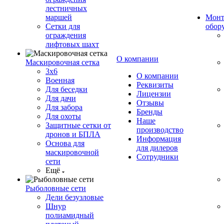
лестничных
маршей
Монт
Сетки для
обор
ограждения
лифтовых шахт
О компании
Маскировочная сетка
3х6
О компании
Военная
Реквизиты
Для беседки
Лицензии
Для дачи
Отзывы
Для забора
Бренды
Для охоты
Наше
Защитные сетки от
производство
дронов и БПЛА
Информация
Основа для
для дилеров
маскировочной
Сотрудники
сети
Ещё
Рыболовные сети
Дели безузловые
Шнур
полиамидный