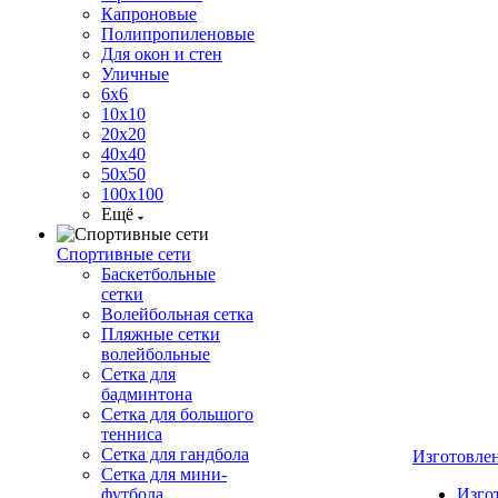
Капроновые
Полипропиленовые
Для окон и стен
Уличные
6х6
10х10
20х20
40х40
50х50
100х100
Ещё
Спортивные сети
Баскетбольные
сетки
Волейбольная сетка
Пляжные сетки
волейбольные
Сетка для
бадминтона
Сетка для большого
тенниса
Сетка для гандбола
Изготовле
Сетка для мини-
футбола
Изго