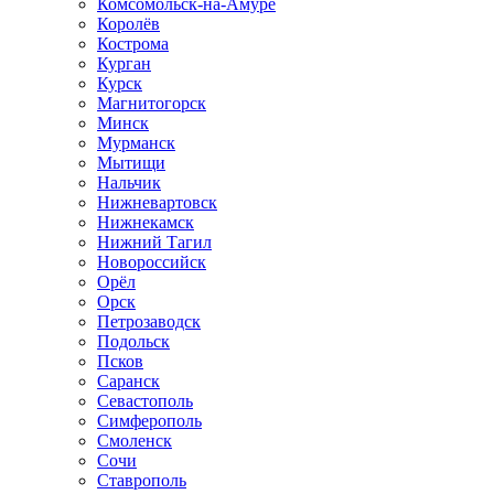
Комсомольск-на-Амуре
Королёв
Кострома
Курган
Курск
Магнитогорск
Минск
Мурманск
Мытищи
Нальчик
Нижневартовск
Нижнекамск
Нижний Тагил
Новороссийск
Орёл
Орск
Петрозаводск
Подольск
Псков
Саранск
Севастополь
Симферополь
Смоленск
Сочи
Ставрополь