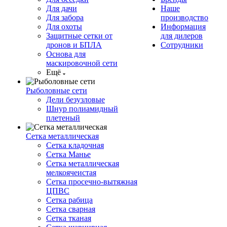
Для дачи
Наше
Для забора
производство
Для охоты
Информация
Защитные сетки от
для дилеров
дронов и БПЛА
Сотрудники
Основа для
маскировочной сети
Ещё
Рыболовные сети
Дели безузловые
Шнур полиамидный
плетеный
Сетка металлическая
Сетка кладочная
Сетка Манье
Сетка металлическая
мелкоячеистая
Сетка просечно-вытяжная
ЦПВС
Сетка рабица
Сетка сварная
Сетка тканая