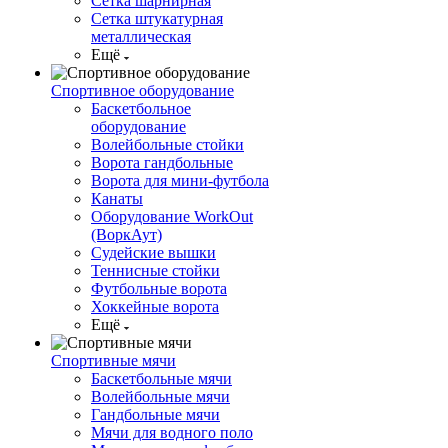
Сетка шарнирная
Сетка штукатурная
металлическая
Ещё
Спортивное оборудование
Баскетбольное
оборудование
Волейбольные стойки
Ворота гандбольные
Ворота для мини-футбола
Канаты
Оборудование WorkOut
(ВоркАут)
Судейские вышки
Теннисные стойки
Футбольные ворота
Хоккейные ворота
Ещё
Спортивные мячи
Баскетбольные мячи
Волейбольные мячи
Гандбольные мячи
Мячи для водного поло