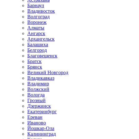
Барнаул
Владивосток
Волгоград
Воронеж
Алматы
Ангарск
Архангельск
Балашиха
Белгород
Благовещенск
Братск
Брянск
Великий Новгород
Владикавказ
Владимир
Волжский
Вологда
Грозный
Дзержинск
Екатеринбург
Ереван
Иваново
Йошкар-Ола
Калининград