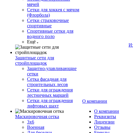
мячей
Сетки для хоккея с мячом
(Флорбола)
Сетки страховочные
спортивные
Спортивные сетки для
водного поло
Ещё
И
Защитные сети для
стройплощадок
Защитно-улавливающие
сетки
Сетка фасадная для
строительных лесов
Сетки для ограждения
лестничных маршей
Сетки для ограждения
О компании
лифтовых шахт
О компании
Маскировочная сетка
Реквизиты
3х6
Лицензии
Военная
Отзывы
Для беседки
Бренды