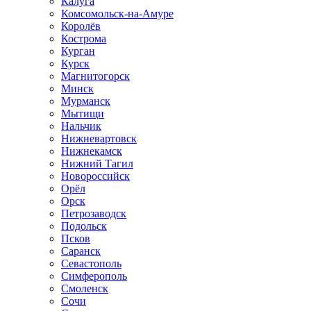
Калуга
Комсомольск-на-Амуре
Королёв
Кострома
Курган
Курск
Магнитогорск
Минск
Мурманск
Мытищи
Нальчик
Нижневартовск
Нижнекамск
Нижний Тагил
Новороссийск
Орёл
Орск
Петрозаводск
Подольск
Псков
Саранск
Севастополь
Симферополь
Смоленск
Сочи